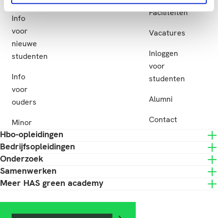
Subsidie
Faciliteiten
Info
voor
Vacatures
nieuwe
Inloggen
studenten
voor
Info
studenten
voor
Alumni
ouders
Contact
Minor
Hbo-opleidingen
Bedrijfsopleidingen
Onderzoek
Samenwerken
Meer HAS green academy