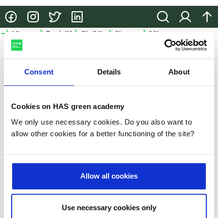
@HASgreenacademy
@HASgreenacademy
@greenacademyHAS
@HASgreenacademy
Zoeken
Inloggen
na
Hbo-
Bedrijfsopleidingen
Onderzoek
Samenwerken
Meer
opleidingen
HAS
Bedrijfsopleidingen
Onderzoek
Samenwerken
green
Hbo-
academy
Consent
Details
About
Incompany
Lectoraten
Samenwerken
opleidingen
en
in het
Meer
Projecten
Studiekeuze-
maatwerk
onderwijs
HAS
Cookies on HAS green academy
events
Praktische
Partnerbedrijven
We only use necessary cookies. Do you also want to
HAS
Hulp
informatie
allow other cookies for a better functioning of the site?
green
bij je
academy
Microcredentials
studiekeuze
Duurzaamheid
GLB-
Allow all cookies
Studeren
kennisvoucher
Nieuws
aan
de
Slim-
Use necessary cookies only
Evenementen
HAS