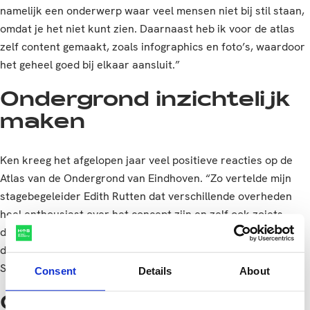
namelijk een onderwerp waar veel mensen niet bij stil staan,
omdat je het niet kunt zien. Daarnaast heb ik voor de atlas
zelf content gemaakt, zoals infographics en foto’s, waardoor
het geheel goed bij elkaar aansluit.”
Ondergrond inzichtelijk
maken
Ken kreeg het afgelopen jaar veel positieve reacties op de
Atlas van de Ondergrond van Eindhoven. “Zo vertelde mijn
stagebegeleider Edith Rutten dat verschillende overheden
heel enthousiast over het concept zijn en zelf ook zoiets
dergelijks willen gaan ontwikkelen. Ze is blij dat de Atlas van
de Ondergrond van Eindhoven een internationaal podium in
San Diego krijgt.”
Consent
Details
About
Geo Media & Design op