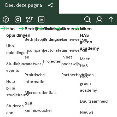
Deel deze pagina
@HASgreenacademy
@HASgreenacademy
@greenacademyHAS
@HASgreenacademy
Zoeken
Inloggen
na
Hbo-
Bedrijfsopleidingen
Onderzoek
Samenwerken
Meer
opleidingen
HAS
Bedrijfsopleidingen
Onderzoek
Samenwerken
green
Hbo-
academy
Incompany
Lectoraten
Samenwerken
opleidingen
en
in het
Meer
Projecten
Studiekeuze-
maatwerk
onderwijs
HAS
events
Praktische
Partnerbedrijven
HAS
Hulp
informatie
green
bij je
academy
Microcredentials
studiekeuze
Duurzaamheid
GLB-
Studeren
kennisvoucher
Nieuws
aan