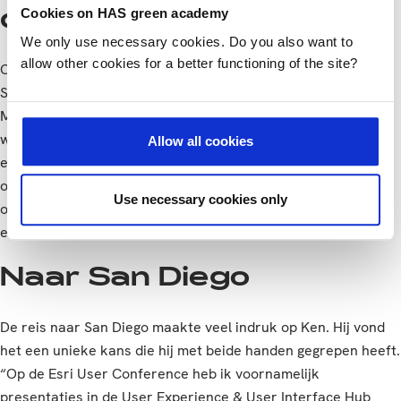
Cookies on HAS green academy
de kaart gezet
We only use necessary cookies. Do you also want to
allow other cookies for a better functioning of the site?
Ook HAS-docent Marien de Bakker is blij met de award. “De
StoryMap van Ken geeft goed weer waar de opleiding Geo
Media & Design voor staat: op basis van een vraag uit het
werkveld geo-informatie analyseren en visualiseren en zo
Allow all cookies
een mooi inzicht geven. Esri heeft met deze prijs een van
onze studenten terecht in het zonnetje gezet. En daarmee
Use necessary cookies only
ook onze stagebieder. Een mooi moment dat onze opleiding
echt op de kaart heeft gezet.”
Naar San Diego
De reis naar San Diego maakte veel indruk op Ken. Hij vond
het een unieke kans die hij met beide handen gegrepen heeft.
“Op de Esri User Conference heb ik voornamelijk
presentaties in de User Experience & User Interface Hub