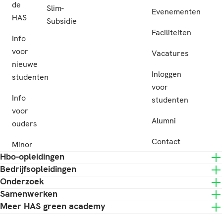
de
Slim-
Evenementen
HAS
Subsidie
Faciliteiten
Info
voor
Vacatures
nieuwe
Inloggen
studenten
voor
Info
studenten
voor
Alumni
ouders
Contact
Minor
Hbo-opleidingen
Bedrijfsopleidingen
Onderzoek
Samenwerken
Meer HAS green academy