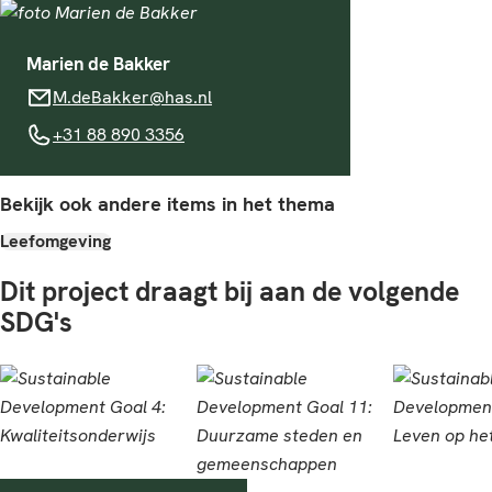
Marien de Bakker
M.deBakker@has.nl
M.deBakker@has.nl
+31 88 890 3356
+31 88 890 3356
Bekijk ook andere items in het thema
Leefomgeving
Dit project draagt bij aan de volgende
SDG's