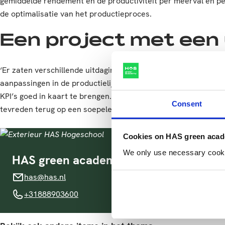
gemiddelde rendement en de productiviteit per meerval en p
de optimalisatie van het productieproces.
Een project met een 
‘Er zaten verschillende uitdagingen in dit project’, zo verte
aanpassingen in de productielijn noodzakelijk. Deze werden g
KPI’s goed in kaart te brengen.’ Ondanks de hectiek die de v
Consent
tevreden terug op een soepele samenwerking.
Cookies on HAS green aca
We only use necessary cookies
HAS green academy
has@has.nl
has@has.nl
+31888903600
+31888903600