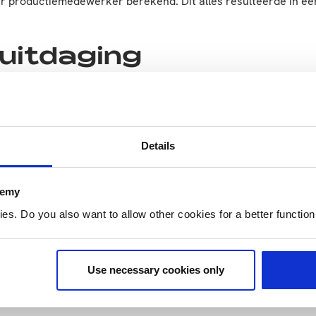
er productiemedewerker berekend. Dit alles resulteerde in 
uitdaging
lt senior adviseur Jacques Lammers van HAS Kennistransfer. ‘O
erealiseerd gedurende het project. Hierdoor was het af en toe
eranderingen met zich meebrachten, is het project tot een goe
Details
demy
. Do you also want to allow other cookies for a better functioni
Use necessary cookies only