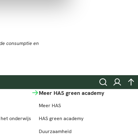
Zoeken
Inloggen
na
Meer HAS green academy
Meer HAS
het onderwijs
HAS green academy
n
Duurzaamheid