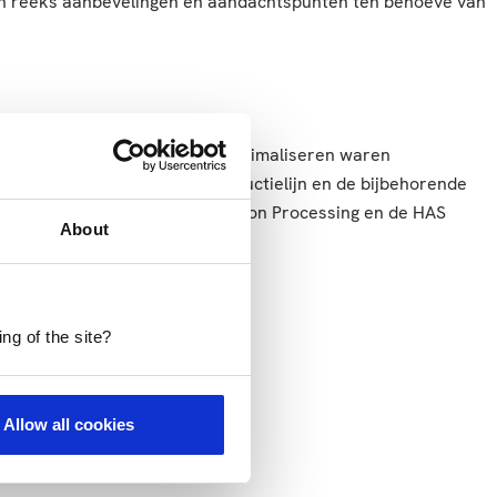
een reeks aanbevelingen en aandachtspunten ten behoeve van
m de productielijn te kunnen optimaliseren waren
 best lastig om de gehele productielijn en de bijbehorende
d einde gebracht en kijken Fishion Processing en de HAS
About
ng of the site?
Allow all cookies