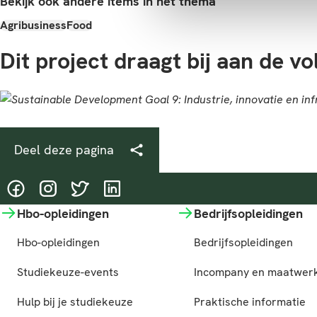
Bekijk ook andere items in het thema
Agribusiness
Food
Dit project draagt bij aan de v
Deel deze pagina
@HASgreenacademy
@HASgreenacademy
@greenacademyHAS
@HASgreenacademy
Hbo-opleidingen
Bedrijfsopleidingen
Hbo-opleidingen
Bedrijfsopleidingen
Studiekeuze-events
Incompany en maatwer
Hulp bij je studiekeuze
Praktische informatie