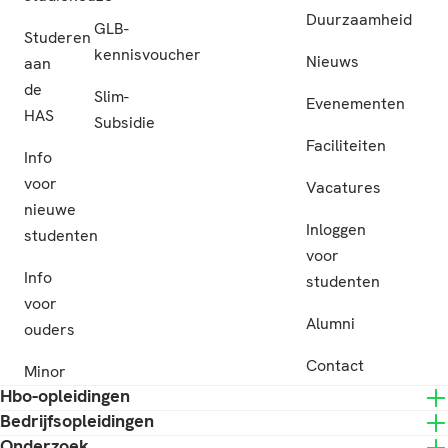
Duurzaamheid
GLB-
Studeren
kennisvoucher
Nieuws
aan
de
Slim-
Evenementen
HAS
Subsidie
Faciliteiten
Info
voor
Vacatures
nieuwe
Inloggen
studenten
voor
Info
studenten
voor
Alumni
ouders
Contact
Minor
Hbo-opleidingen
Bedrijfsopleidingen
Onderzoek