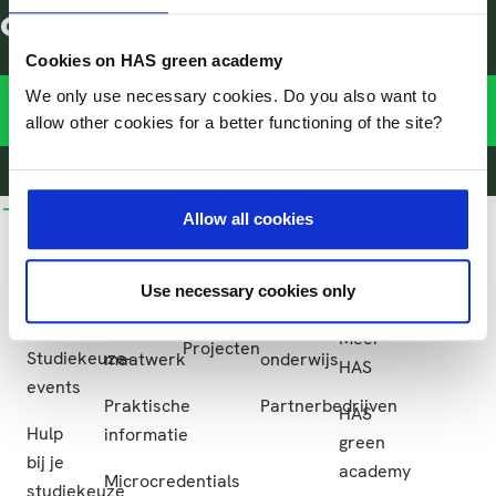
opleiding?
Cookies on HAS green academy
We only use necessary cookies. Do you also want to
Aarde, Data-Analyse & Visualisatie
allow other cookies for a better functioning of the site?
@HASgreenacademy
@HASgreenacademy
@greenacademyHAS
@HASgreenacademy
Zoeken
Inloggen
na
Hbo-
Bedrijfsopleidingen
Onderzoek
Samenwerken
Meer
Allow all cookies
opleidingen
HAS
Bedrijfsopleidingen
Onderzoek
Samenwerken
green
Hbo-
academy
Use necessary cookies only
Incompany
Lectoraten
Samenwerken
opleidingen
en
in het
Meer
Projecten
Studiekeuze-
maatwerk
onderwijs
HAS
events
Praktische
Partnerbedrijven
HAS
Hulp
informatie
green
bij je
academy
Microcredentials
studiekeuze