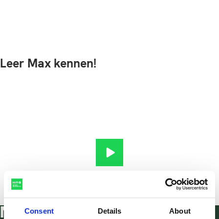
Leer Max kennen!
Applied Geo-Information Scien
Meer weten over de
Consent
Details
About