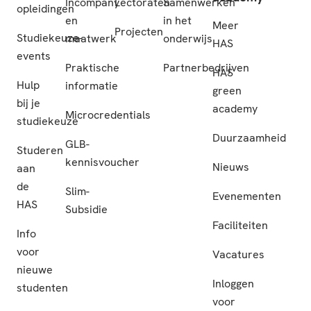
Incompany
Lectoraten
Samenwerken
opleidingen
en
in het
Meer
Projecten
Studiekeuze-
maatwerk
onderwijs
HAS
events
Praktische
Partnerbedrijven
HAS
Hulp
informatie
green
bij je
academy
Microcredentials
studiekeuze
Duurzaamheid
GLB-
Studeren
kennisvoucher
Nieuws
aan
de
Slim-
Evenementen
HAS
Subsidie
Faciliteiten
Info
voor
Vacatures
nieuwe
Inloggen
studenten
voor