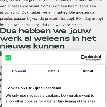
een bijpassende visual. Soms is dit een kaart, soms een
infographic. Ook maken we annimaties. Die moeten dan
precies passen bij wat de presentator zegt. Elke dag brengt
iets nieuws, soms zorgt dat ook wel voor stress!
Dus hebben we jouw
werk al weleens in het
nieuws kunnen
bewonderen?
Ja, dat klopt! Complexere verhalen hebben behoefte aan een
Consent
Details
About
kort en krachtig kaartje. Samen met mijn begeleider heb ik
een kaart gemaakt over de nieuwbouw in Rotterdam.
Hiervoor moesten we ook een foto in photoshop bewerken.
Cookies on HAS green academy
Het was een visual waarin het oude met het nieuwe
We only use necessary cookies. Do you also want to
stadsbeeld van Rotterdam vergeleken werd.
allow other cookies for a better functioning of the site?
Als (geo)grafisch