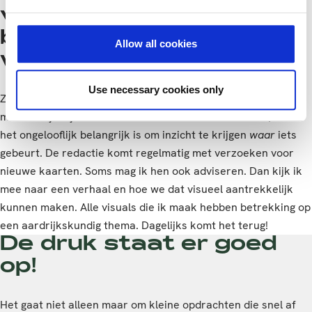
vormgever aan de slag
bij RTL nieuws. Is dat
Allow all cookies
wel zo geografisch?!
Use necessary cookies only
Zeker! Een kaart kan een situatie vaak veel duidelijker
maken. Kijk bijvoorbeeld naar de situatie in Oekraïne, waar
het ongelooflijk belangrijk is om inzicht te krijgen
waar
iets
gebeurt. De redactie komt regelmatig met verzoeken voor
nieuwe kaarten. Soms mag ik hen ook adviseren. Dan kijk ik
mee naar een verhaal en hoe we dat visueel aantrekkelijk
kunnen maken. Alle visuals die ik maak hebben betrekking op
een aardrijkskundig thema. Dagelijks komt het terug!
De druk staat er goed
op!
Het gaat niet alleen maar om kleine opdrachten die snel af