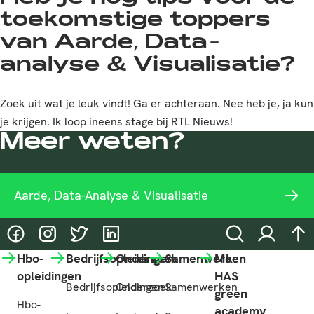
toekomstige toppers
van Aarde, Data-
analyse & Visualisatie?
Zoek uit wat je leuk vindt! Ga er achteraan. Nee heb je, ja kun
je krijgen. Ik loop ineens stage bij RTL Nieuws!
Meer weten?
Aarde, Data-Analyse & Visualisatie
@HASgreenacademy
@HASgreenacademy
@greenacademyHAS
@HASgreenacademy
Zoeken
Inloggen
na
Hbo-
Bedrijfsopleidingen
Onderzoek
Samenwerken
Meer
opleidingen
HAS
Bedrijfsopleidingen
Onderzoek
Samenwerken
green
Hbo-
academy