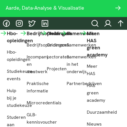
Aarde, Data-Analyse & Visualisatie
@HASgreenacademy
@HASgreenacademy
@greenacademyHAS
@HASgreenacademy
Zoeken
Inloggen
na
Hbo-
Bedrijfsopleidingen
Onderzoek
Samenwerken
Meer
opleidingen
HAS
Bedrijfsopleidingen
Onderzoek
Samenwerken
green
Hbo-
academy
Incompany
Lectoraten
Samenwerken
opleidingen
en
in het
Meer
Projecten
Studiekeuze-
maatwerk
onderwijs
HAS
events
Praktische
Partnerbedrijven
HAS
Hulp
informatie
green
bij je
academy
Microcredentials
studiekeuze
Duurzaamheid
GLB-
Studeren
kennisvoucher
Nieuws
aan