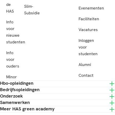
de
Slim-
Evenementen
HAS
Subsidie
Faciliteiten
Info
voor
Vacatures
nieuwe
Inloggen
studenten
voor
Info
studenten
voor
Alumni
ouders
Contact
Minor
Hbo-opleidingen
Bedrijfsopleidingen
Onderzoek
Samenwerken
Meer HAS green academy