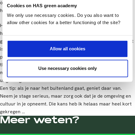
opdracht was dus perfect, de organisatie niet helemaal. Ik
Cookies on HAS green academy
had wat moeite met de Portugese manier van werken.
We only use necessary cookies. Do you also want to
allow other cookies for a better functioning of the site?
Het grootste verschil zit in de werktijden. In Portugal is het
heel normaal om rond 10.00 uur te beginnen en dan door te
gaan tot 19.00 of 20.00 uur. Dit is hier wel anders. Daarnaast
is er ook een verschil in mentaliteit. In Nederland is er meer
Allow all cookies
prestatiedrang. Ik heb gemerkt dat ik me daar zelf beter in
thuis voel. Ik vond het leerzaam om het eens te ervaren,
Use necessary cookies only
maar ik merkte dat ik daardoor onvoldoende werd
uitgedaagd.
Een tip: als je naar het buitenland gaat, geniet daar van.
Neem je stage serieus, maar zorg ook dat je de omgeving en
cultuur in je opneemt. Die kans heb ik helaas maar heel kort
gekregen …
Meer weten?