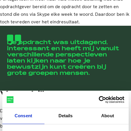
opdrachtgever bereid om de opdracht door te zetten en
stond die ons via Skype elke week te woord. Daardoor ben ik
toch tevreden over het eindresultaat.
De opdracht was uitdagend,
interessant en heeft mij vanuit
verschillende perspectieven
laten kijken naar hoe je
bewustzijn kunt creëren bij
grote groepen mensen.
Verschillen
De opdracht was uitdagend, interessant en heeft mij vanuit
Consent
Details
About
verschillende perspectieven laten kijken naar hoe je
bewustzijn kunt creëren bij grote groepen mensen. De