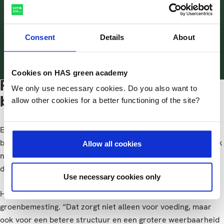
maar echt gericht op wat je
morgen al kunt gebruiken.
Bart Kors
Consent
Details
About
Directievoerder afdeling Bomen (Uitvoering Werken),
Gemeente Rotterdam
Cookies on HAS green academy
Focus op de levende
We only use necessary cookies. Do you also want to
bodem
allow other cookies for a better functioning of the site?
Eén onderwerp sprong er voor Bart duidelijk uit: de levende
bodem. “Niet alleen kijken naar bodemchemie, maar juist ook
Allow all cookies
naar het bodemleven. Dat opent nieuwe perspectieven voor
duurzaam aanleg en beheer.”
Use necessary cookies only
Het belangrijkste inzicht dat hij meeneemt, is het effect van
groenbemesting. “Dat zorgt niet alleen voor voeding, maar
ook voor een betere structuur en een grotere weerbaarheid