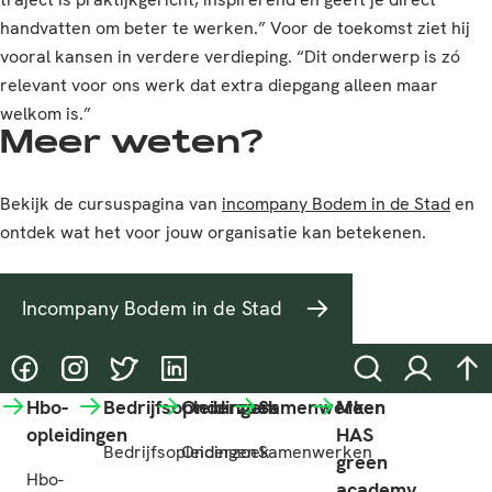
handvatten om beter te werken.” Voor de toekomst ziet hij
vooral kansen in verdere verdieping. “Dit onderwerp is zó
relevant voor ons werk dat extra diepgang alleen maar
welkom is.”
Meer weten?
Bekijk de cursuspagina van
incompany Bodem in de Stad
en
ontdek wat het voor jouw organisatie kan betekenen.
Incompany Bodem in de Stad
@HASgreenacademy
@HASgreenacademy
@greenacademyHAS
@HASgreenacademy
Zoeken
Inloggen
na
Hbo-
Bedrijfsopleidingen
Onderzoek
Samenwerken
Meer
opleidingen
HAS
Bedrijfsopleidingen
Onderzoek
Samenwerken
green
Hbo-
academy