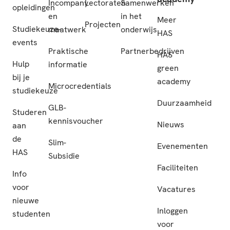
Incompany
Lectoraten
Samenwerken
opleidingen
en
in het
Meer
Projecten
Studiekeuze-
maatwerk
onderwijs
HAS
events
Praktische
Partnerbedrijven
HAS
Hulp
informatie
green
bij je
academy
Microcredentials
studiekeuze
Duurzaamheid
GLB-
Studeren
kennisvoucher
Nieuws
aan
de
Slim-
Evenementen
HAS
Subsidie
Faciliteiten
Info
voor
Vacatures
nieuwe
Inloggen
studenten
voor