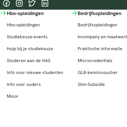
@HASgreenacademy
@HASgreenacademy
@greenacademyHAS
@HASgreenacademy
Hbo-opleidingen
Bedrijfsopleidingen
Hbo-opleidingen
Bedrijfsopleidingen
Studiekeuze-events
Incompany en maatwer
Hulp bij je studiekeuze
Praktische informatie
Studeren aan de HAS
Microcredentials
Info voor nieuwe studenten
GLB-kennisvoucher
Info voor ouders
Slim-Subsidie
Minor