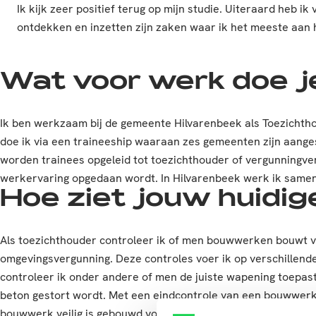
Ik kijk zeer positief terug op mijn studie. Uiteraard heb
ontdekken en inzetten zijn zaken waar ik het meeste aan he
Wat voor werk doe j
Ik ben werkzaam bij de gemeente Hilvarenbeek als Toezichth
doe ik via een traineeship waaraan zes gemeenten zijn aanges
worden trainees opgeleid tot toezichthouder of vergunningverle
werkervaring opgedaan wordt. In Hilvarenbeek werk ik same
Hoe ziet jouw huidige
Als toezichthouder controleer ik of men bouwwerken bouwt v
omgevingsvergunning. Deze controles voer ik op verschillend
controleer ik onder andere of men de juiste wapening toepast 
beton gestort wordt. Met een eindcontrole van een bouwwerk
bouwwerk veilig is gebouwd voordat het bouwwerk in gebruik