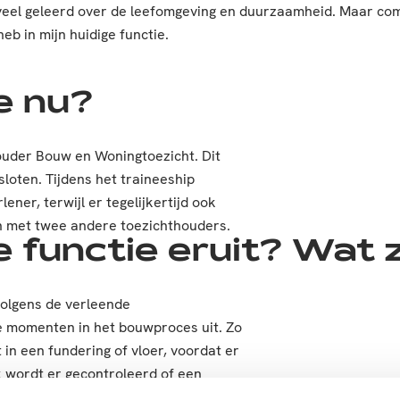
 ik veel geleerd over de leefomgeving en duurzaamheid. Maar c
b in mijn huidige functie.
e nu?
ouder Bouw en Woningtoezicht. Dit
loten. Tijdens het traineeship
ner, terwijl er tegelijkertijd ook
n met twee andere toezichthouders.
 functie eruit? Wat z
olgens de verleende
e momenten in het bouwproces uit. Zo
in een fundering of vloer, voordat er
 wordt er gecontroleerd of een
 genomen wordt. Verder houd ik mij