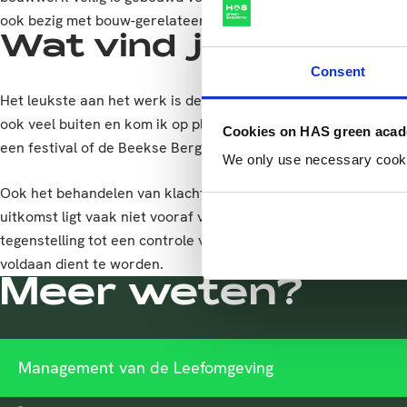
ook bezig met bouw-gerelateerde klachten en meldingen van
Wat vind je leuk aan
Consent
Het leukste aan het werk is de afwisseling, ik ben elke dag m
ook veel buiten en kom ik op plekken waar niet veel mensen 
Cookies on HAS green aca
een festival of de Beekse Bergen).
We only use necessary cookies
Ook het behandelen van klachten/melding van buurtbewoners 
uitkomst ligt vaak niet vooraf vast en is het vaak een ‘zoekto
tegenstelling tot een controle van een bouwwerk waar je ee
voldaan dient te worden.
Meer weten?
Management van de Leefomgeving