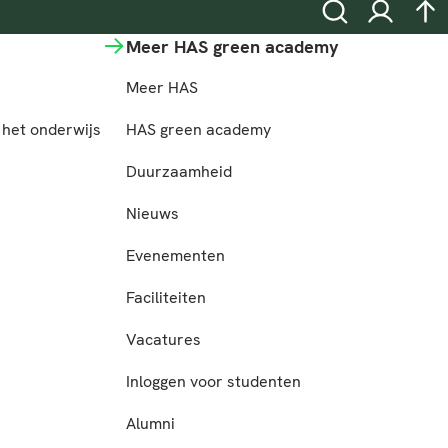
Zoeken
Inloggen
na
Meer HAS green academy
Meer HAS
het onderwijs
HAS green academy
n
Duurzaamheid
Nieuws
Evenementen
Faciliteiten
Vacatures
Inloggen voor studenten
Alumni