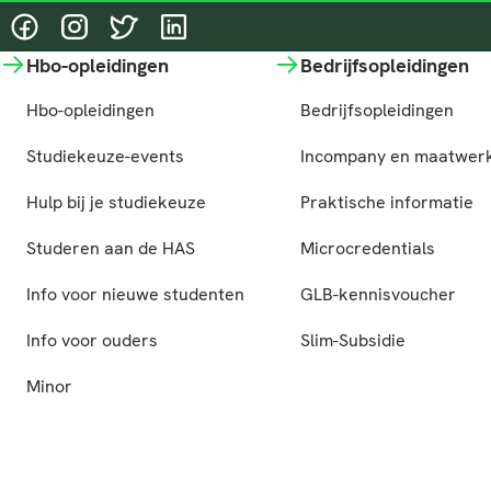
@HASgreenacademy
@HASgreenacademy
@greenacademyHAS
@HASgreenacademy
Hbo-opleidingen
Bedrijfsopleidingen
Hbo-opleidingen
Bedrijfsopleidingen
Studiekeuze-events
Incompany en maatwer
Hulp bij je studiekeuze
Praktische informatie
Studeren aan de HAS
Microcredentials
Info voor nieuwe studenten
GLB-kennisvoucher
Info voor ouders
Slim-Subsidie
Minor