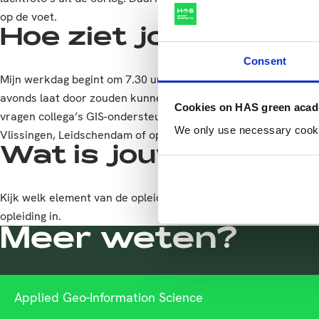
op de voet.
Hoe ziet jouw werkd
Consent
Mijn werkdag begint om 7.30 uur en duurt tot 16.00 uur. Maar 
avonds laat door zouden kunnen gaan. Ik werk vooral vanuit 
Cookies on HAS green aca
vragen collega’s GIS-ondersteuning in onze offshore projecte
We only use necessary cookies
Vlissingen, Leidschendam of op het schip in de haven.
Wat is jouw advies
Kijk welk element van de opleiding je het allerleukste vindt en 
opleiding in.
Meer weten?
Applied Geo-Information Science