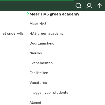
Zoeken
Inloggen
na
Meer HAS green academy
Meer HAS
het onderwijs
HAS green academy
n
Duurzaamheid
Nieuws
Evenementen
Faciliteiten
Vacatures
Inloggen voor studenten
Alumni