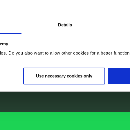
ag eruit?
Details
er is zoveel werk dat we tot ’s
het hoofdkantoor in Riel. Maar soms
demy
n. Daardoor ben ik ook wel eens in
. Do you also want to allow other cookies for a better functioni
 voor aankomende st
Use necessary cookies only
verdiep jezelf hier al tijdens de