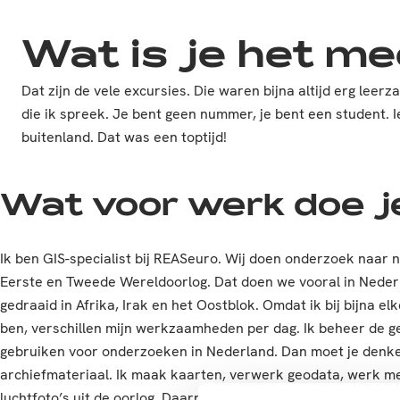
Wat is je het me
Dat zijn de vele excursies. Die waren bijna altijd erg le
die ik spreek. Je bent geen nummer, je bent een student. 
buitenland. Dat was een toptijd!
Wat voor werk doe j
Ik ben GIS-specialist bij REASeuro. Wij doen onderzoek naar 
Eerste en Tweede Wereldoorlog. Dat doen we vooral in Nederl
gedraaid in Afrika, Irak en het Oostblok. Omdat ik bij bijna e
ben, verschillen mijn werkzaamheden per dag. Ik beheer de ge
gebruiken voor onderzoeken in Nederland. Dan moet je denke
archiefmateriaal. Ik maak kaarten, verwerk geodata, werk me
luchtfoto’s uit de oorlog. Daarnaast volg ik de ontwikkelingen 