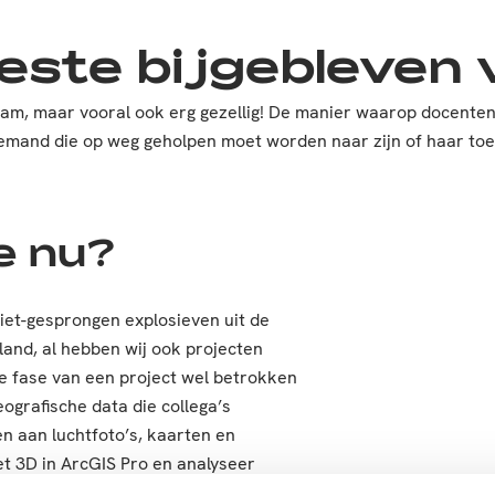
este bijgebleven 
erzaam, maar vooral ook erg gezellig! De manier waarop docent
Iemand die op weg geholpen moet worden naar zijn of haar toe
e nu?
niet-gesprongen explosieven uit de
and, al hebben wij ook projecten
lke fase van een project wel betrokken
ografische data die collega’s
n aan luchtfoto’s, kaarten en
t 3D in ArcGIS Pro en analyseer
in GIS en in geografische applicaties