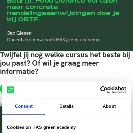
Bedrijf. Food Defence vertalen
naar concrete
handelingsaanwijzingen doe je
bij QBIF.
Jac Giesen
Docent, trainer, coach HAS green academy
Twijfel jij nog welke cursus het beste bij
jou past? Of wil je graag meer
informatie?
has@has.nl
+3188-8903600
WhatsApp
Consent
Details
About
A.L.M. (Anneloes) Keijsper
Cookies on HAS green academy
Projectmanager