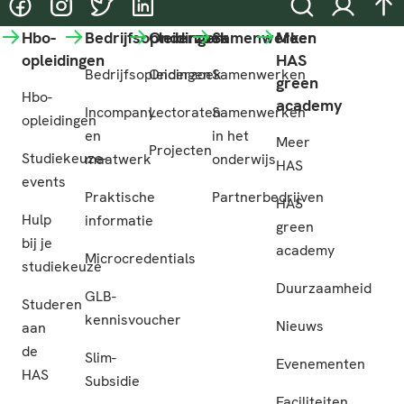
@HASgreenacademy
@HASgreenacademy
@greenacademyHAS
@HASgreenacademy
Zoeken
Inloggen
na
Hbo-
Bedrijfsopleidingen
Onderzoek
Samenwerken
Meer
opleidingen
HAS
Bedrijfsopleidingen
Onderzoek
Samenwerken
green
Hbo-
academy
Incompany
Lectoraten
Samenwerken
opleidingen
en
in het
Meer
Projecten
Studiekeuze-
maatwerk
onderwijs
HAS
events
Praktische
Partnerbedrijven
HAS
Hulp
informatie
green
bij je
academy
Microcredentials
studiekeuze
Duurzaamheid
GLB-
Studeren
kennisvoucher
Nieuws
aan
de
Slim-
Evenementen
HAS
Subsidie
Faciliteiten