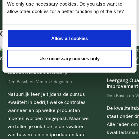
We only use necessary cookies. Do you also want to
A.Keijsper@has.nl
A.Keijsper@has.nl
allow other cookies for a better functioning of the site?
+31 (0) 88 89 03 646
+31 (0) 88 89 03 646
Gerelateerde opleidingen & cursussen
Allow all cookies
Use necessary cookies only
Cursus Kwaliteit in bedrijf
Leergang Qual
Locatie
Studieduur
Den Bosch en Venlo
7 dagdelen
Improvement 
Natuurlijk leer je tijdens de cursus
Locatie
Den Bosch en V
Kwaliteit in bedrijf welke controles
De kwaliteits
wanneer en op welke producten
staat onder dr
moeten worden toegepast. Maar we
Alle reden om 
vertellen je ook hoe je de kwaliteit
kwaliteitsman
van tussen- en eindproducten kunt