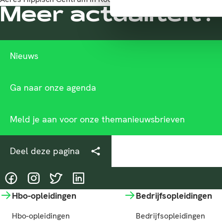
Meer actualiteit?
Nieuws
Ga naar onze agenda
Meld je aan voor onze themanieuwsbrieven
Deel deze pagina
@HASgreenacademy
@HASgreenacademy
@greenacademyHAS
@HASgreenacademy
Hbo-opleidingen
Bedrijfsopleidingen
Hbo-opleidingen
Bedrijfsopleidingen