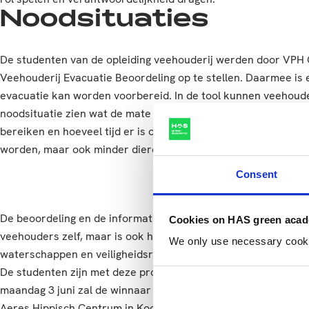
Noodsituaties
De studenten van de opleiding veehouderij werden door VPH
Veehouderij Evacuatie Beoordeling op te stellen. Daarmee is 
evacuatie kan worden voorbereid. In de tool kunnen veehouder
noodsituatie zien wat de mate van overstroming is, hoe snel d
bereiken en hoeveel tijd er is om vee te evacueren. Zo zulle
worden, maar ook minder dierenlevens verloren gaan.
Consent
De beoordeling en de informatie- en evacuatietool kan niet a
Cookies on HAS green aca
veehouders zelf, maar is ook handig in gesprekken tussen bu
We only use necessary cookies
waterschappen en veiligheidsregio’s om beleid op te baseren.
De studenten zijn met deze projecten genomineerd voor de G
maandag 3 juni zal de winnaar bekend worden gemaakt tijdens de
Aeres Hippisch Centrum in Kootwijkerbroek.