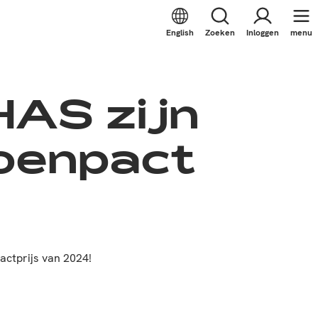
English
Zoeken
Inloggen
menu
HAS zijn
oenpact
actprijs van 2024!