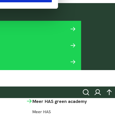
Zoeken
Inloggen
na
Meer HAS green academy
Meer HAS