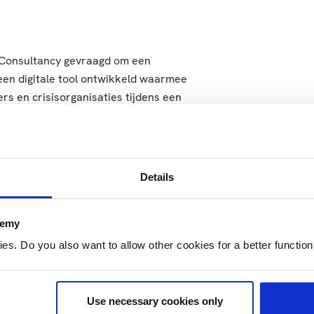
 Consultancy gevraagd om een
een digitale tool ontwikkeld waarmee
s en crisisorganisaties tijdens een
it de veehouders in een gebied zal
n er geen onnodige kosten gemaakt
Details
lleen gebruikt worden door
demy
rgers, gemeenten, provincies,
. Do you also want to allow other cookies for a better functioni
roenpact HBO impactprijs. Op
 officiële prijsuitreiking bij het
Use necessary cookies only