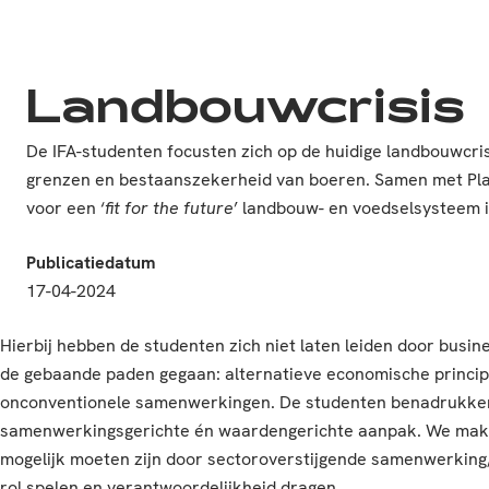
Landbouwcrisis
De IFA-studenten focusten zich op de huidige landbouwcri
grenzen en bestaanszekerheid van boeren. Samen met Plaa
voor een ‘
fit for the future
’ landbouw- en voedselsysteem
Publicatiedatum
17-04-2024
Hierbij hebben de studenten zich niet laten leiden door busines
de gebaande paden gegaan: alternatieve economische princi
onconventionele samenwerkingen. De studenten benadrukke
samenwerkingsgerichte én waardengerichte aanpak. We make
mogelijk moeten zijn door sectoroverstijgende samenwerking,
rol spelen en verantwoordelijkheid dragen.