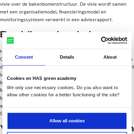
visie over de bakenbomenstructuur. De visie wordt samen
met een organisatiemodel, financieringsmodel en
monitoringssysteem verwerkt in een adviesrapport.
Beeldbepalende bomen
Het rivierenlandschap heeft een uniek landschapsbeeld.
Consent
Details
About
Openheid en uitgestrekt, dynamiek vanuit de scheepvaart en
de wisselende waterstanden, maar ook rust en ruimte. Bij het
landschapsbeeld langs de Maas zijn de bakenbomen
Cookies on HAS green academy
beeldbepalend. De bakenbomen waren het sluitstuk van de
We only use necessary cookies. Do you also want to
Maaskanalisatie en markeerden de nieuwe vaarweg voor
allow other cookies for a better functioning of the site?
binnenvaartschippers. Ze werden om de circa 110 meter
aangeplant, in het traject tussen Boxmeer en
Geertruidenberg, aan weerszijden van de rivier.
Allow all cookies
Veel bomen weggevallen