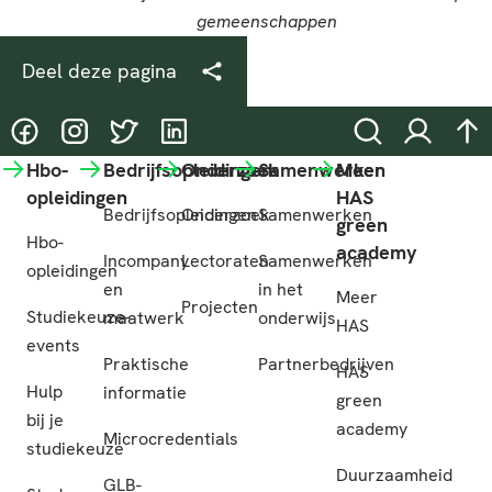
Deel deze pagina
@HASgreenacademy
@HASgreenacademy
@greenacademyHAS
@HASgreenacademy
Zoeken
Inloggen
na
Hbo-
Bedrijfsopleidingen
Onderzoek
Samenwerken
Meer
opleidingen
HAS
Bedrijfsopleidingen
Onderzoek
Samenwerken
green
Hbo-
academy
Incompany
Lectoraten
Samenwerken
opleidingen
en
in het
Meer
Projecten
Studiekeuze-
maatwerk
onderwijs
HAS
events
Praktische
Partnerbedrijven
HAS
Hulp
informatie
green
bij je
academy
Microcredentials
studiekeuze
Duurzaamheid
GLB-