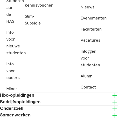
Studeren
kennisvoucher
Nieuws
aan
de
Slim-
Evenementen
HAS
Subsidie
Faciliteiten
Info
voor
Vacatures
nieuwe
Inloggen
studenten
voor
Info
studenten
voor
Alumni
ouders
Contact
Minor
Hbo-opleidingen
Bedrijfsopleidingen
Onderzoek
Samenwerken