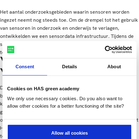
Het aantal onderzoeksgebieden waarin sensoren worden
ingezet neemt nog steeds toe. Om de drempel tot het gebruik
van sensoren in onderzoek en onderwijs te verlagen,
ontwikkelden we een sensordata infrastructuur. Tijdens de
slotbijeenkomst presenteerden we de infrastructuur en
toonden we praktijkgerichte fieldlabs.
Verdere ontwikkeling
Consent
Details
About
van de infrastructuur
De sensoren dragen onder andere bij aan het creëren van
Cookies on HAS green academy
bewustzijn om versneld aan de slag te gaan met
We only use necessary cookies. Do you also want to
klimaatadaptatie. Ze zullen nog lang een onderwerp van
allow other cookies for a better functioning of the site?
gesprek zijn. Andries van Dongen (Avans Hogeschool): ‘’Mooi
om te zien dat jullie zover gekomen zijn’’. In de toekomst doet
HAS green academy onderzoek naar de
Allow all cookies
toepassingsmogelijkheden van dashboards op de