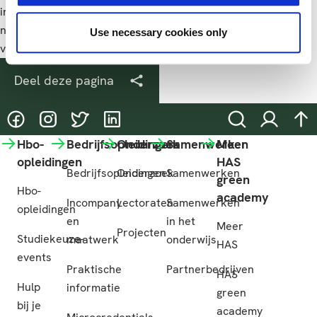
infrastructuur. Ook wordt er samen met Avans Hogeschool
nagedacht over een biodiversiteitssensor. Kortom, wordt
Use necessary cookies only
vervolgd!
Deel deze pagina
@HASgreenacademy
@HASgreenacademy
@greenacademyHAS
@HASgreenacademy
Zoeken
Inloggen
na
Hbo-
Bedrijfsopleidingen
Onderzoek
Samenwerken
Meer
opleidingen
HAS
Bedrijfsopleidingen
Onderzoek
Samenwerken
green
Hbo-
academy
Incompany
Lectoraten
Samenwerken
opleidingen
en
in het
Meer
Projecten
Studiekeuze-
maatwerk
onderwijs
HAS
events
Praktische
Partnerbedrijven
HAS
Hulp
informatie
green
bij je
academy