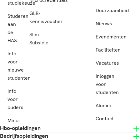
Microcredentials
studiekeuze
Duurzaamheid
GLB-
Studeren
kennisvoucher
Nieuws
aan
de
Slim-
Evenementen
HAS
Subsidie
Faciliteiten
Info
voor
Vacatures
nieuwe
Inloggen
studenten
voor
Info
studenten
voor
Alumni
ouders
Contact
Minor
Hbo-opleidingen
Bedrijfsopleidingen