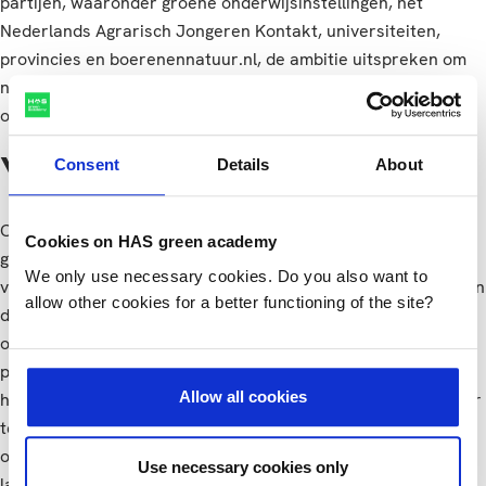
partijen, waaronder groene onderwijsinstellingen, het
Nederlands Agrarisch Jongeren Kontakt, universiteiten,
provincies en boerenennatuur.nl, de ambitie uitspreken om
natuurinclusieve landbouw steviger te verankeren in groen
onderwijs.
Consent
Details
About
Vitaliteit herstellen
Ook HAS Hogeschool tekende de Green Deal. “Landbouw
Cookies on HAS green academy
gaat over productie van natuurlijke grondstoffen voor
We only use necessary cookies. Do you also want to
voeding”, stelt collegevoorzitter Dick Pouwels. “De afgelopen
allow other cookies for a better functioning of the site?
decennia hebben we onze landbouw in belangrijke mate tot
ontwikkeling gebracht met behulp van niet-natuurlijke
producten in bijvoorbeeld bemesting en ziektepreventie. Dat
Allow all cookies
heeft de voedselproductie sterk verbeterd qua volume, maar
tegelijkertijd ook schade aangebracht aan de vitaliteit van
ons natuurlijke ecosysteem en daarmee ook ons
Use necessary cookies only
landbouwecosysteem. De kunst is om die vitaliteit weer te