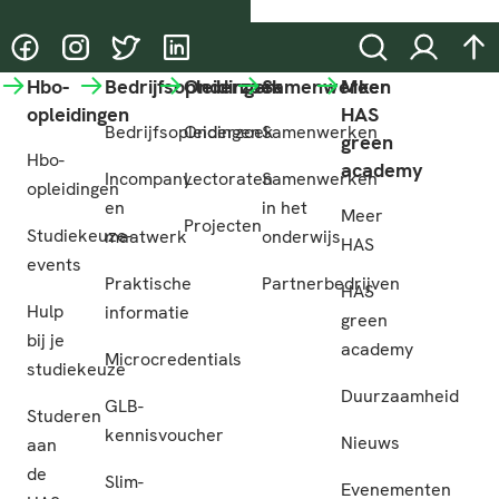
@HASgreenacademy
@HASgreenacademy
@greenacademyHAS
@HASgreenacademy
Zoeken
Inloggen
na
Hbo-
Bedrijfsopleidingen
Onderzoek
Samenwerken
Meer
opleidingen
HAS
Bedrijfsopleidingen
Onderzoek
Samenwerken
green
Hbo-
academy
Incompany
Lectoraten
Samenwerken
opleidingen
en
in het
Meer
Projecten
Studiekeuze-
maatwerk
onderwijs
HAS
events
Praktische
Partnerbedrijven
HAS
Hulp
informatie
green
bij je
academy
Microcredentials
studiekeuze
Duurzaamheid
GLB-
Studeren
kennisvoucher
Nieuws
aan
de
Slim-
Evenementen