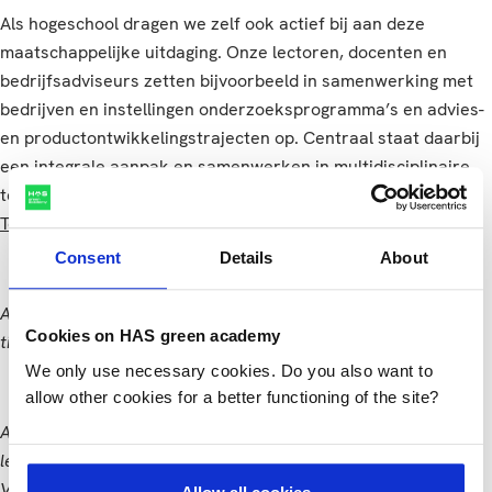
Als hogeschool dragen we zelf ook actief bij aan deze
maatschappelijke uitdaging. Onze lectoren, docenten en
bedrijfsadviseurs zetten bijvoorbeeld in samenwerking met
bedrijven en instellingen onderzoeksprogramma’s en advies-
en productontwikkelingstrajecten op. Centraal staat daarbij
een integrale aanpak en samenwerken in multidisciplinaire
teams. Op de HAS Expo vertelden ze erover in de
Guided
Tours
maar ook in de
HAS-talkshow
.
Consent
Details
About
Alumna Froukje Kooter en collegevoorzitter Dick Pouwels
Cookies on HAS green academy
tijdens de start van de HAS-talkshow.
We only use necessary cookies. Do you also want to
allow other cookies for a better functioning of the site?
Aan tafel bij de HAS-talkshow: alumna Froukje Kooter en
lectoren Lenny van Erp, Herman Peppelenbos en Margje
Voeten.