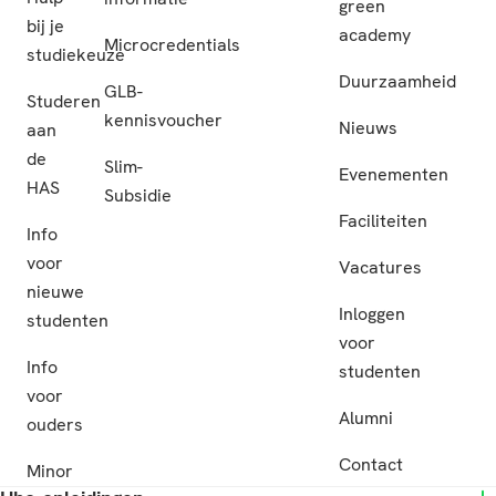
green
bij je
academy
Microcredentials
studiekeuze
Duurzaamheid
GLB-
Studeren
kennisvoucher
Nieuws
aan
de
Slim-
Evenementen
HAS
Subsidie
Faciliteiten
Info
voor
Vacatures
nieuwe
Inloggen
studenten
voor
Info
studenten
voor
Alumni
ouders
Contact
Minor