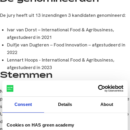
De jury heeft uit 13 inzendingen 3 kandidaten genomineerd:
Ivar van Dorst – International Food & Agribusiness,
afgestudeerd in 2021
Duifje van Dugteren – Food Innovation – afgestudeerd in
2022
Lennart Hoops - International Food & Agribusiness,
afgestudeerd in 2023
Stemmen
Na de zomervakantie nemen de genomineerden ieder een
promotiefilmpje op. Deze staan vanaf 2 oktober 2023 op deze
Consent
Details
About
site. Vanaf dan kun je ook stemmen op je favoriet.
Uiteindelijk geeft de jury de doorslag, met haar eigen visie op
de criteria én natuurlijk de voorkeur van het publiek hierin
Cookies on HAS green academy
meewegend.