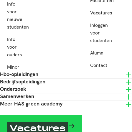
Faciliteiten
Info
voor
Vacatures
nieuwe
Inloggen
studenten
voor
Info
studenten
voor
Alumni
ouders
Contact
Minor
Hbo-opleidingen
Bedrijfsopleidingen
Onderzoek
Samenwerken
Meer HAS green academy
Vacatures