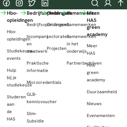
@HASgreenacademy
@HASgreenacademy
@greenacademyHAS
@HASgreenacademy
Zoeken
Inloggen
na
Hbo-
Bedrijfsopleidingen
Onderzoek
Samenwerken
Meer
opleidingen
HAS
Bedrijfsopleidingen
Onderzoek
Samenwerken
green
Hbo-
academy
Incompany
Lectoraten
Samenwerken
opleidingen
en
in het
Meer
Projecten
Studiekeuze-
maatwerk
onderwijs
HAS
events
Praktische
Partnerbedrijven
HAS
Hulp
informatie
green
bij je
academy
Microcredentials
studiekeuze
Duurzaamheid
GLB-
Studeren
kennisvoucher
Nieuws
aan
de
Slim-
Evenementen
HAS
Subsidie