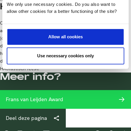
We only use necessary cookies. Do you also want to
HAS Venlo 10 jaar
allow other cookies for a better functioning of the site?
Op 2 november 2023 blikken we terug op 10 jaar HAS green
academy Venlo, samen met onze community van studenten,
Allow all cookies
(oud-)medewerkers, alumni en partners. Ook kijken we naar
de toekomst op het gebied van food, business, biologie en
health. Een programma dóór en vóór de community staat
Use necessary cookies only
deze middag centraal en wordt ’s avonds afgesloten met een
HAStastisch feest!
Meer info?
Frans van Leijden Award
Deel deze pagina