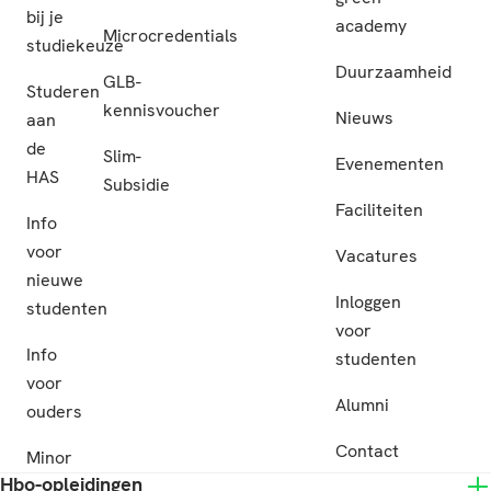
bij je
academy
Microcredentials
studiekeuze
Duurzaamheid
GLB-
Studeren
kennisvoucher
Nieuws
aan
de
Slim-
Evenementen
HAS
Subsidie
Faciliteiten
Info
voor
Vacatures
nieuwe
Inloggen
studenten
voor
Info
studenten
voor
Alumni
ouders
Contact
Minor
Hbo-opleidingen