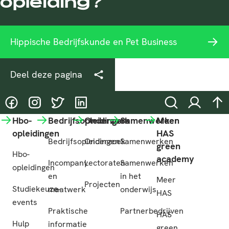
opleiding?
Hippische Bedrijfskunde en Pet Business
Deel deze pagina
@HASgreenacademy
@HASgreenacademy
@greenacademyHAS
@HASgreenacademy
Zoeken
Inloggen
na
Hbo-
Bedrijfsopleidingen
Onderzoek
Samenwerken
Meer
opleidingen
HAS
Bedrijfsopleidingen
Onderzoek
Samenwerken
green
Hbo-
academy
Incompany
Lectoraten
Samenwerken
opleidingen
en
in het
Meer
Projecten
Studiekeuze-
maatwerk
onderwijs
HAS
events
Praktische
Partnerbedrijven
HAS
Hulp
informatie
green