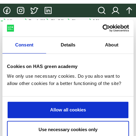
@HASgreenacademy
@HASgreenacademy
@greenacademyHAS
@HASgreenacademy
Zoeken
Inloggen
na
Hbo-
Bedrijfsopleidingen
Onderzoek
Samenwerken
Meer
opleidingen
HAS
Bedrijfsopleidingen
Onderzoek
Samenwerken
green
Hbo-
academy
Consent
Details
About
Incompany
Lectoraten
Samenwerken
opleidingen
en
in het
Meer
Projecten
Studiekeuze-
maatwerk
onderwijs
HAS
Cookies on HAS green academy
events
Praktische
Partnerbedrijven
We only use necessary cookies. Do you also want to
HAS
Hulp
informatie
allow other cookies for a better functioning of the site?
green
bij je
academy
Microcredentials
studiekeuze
Duurzaamheid
GLB-
Allow all cookies
Studeren
kennisvoucher
Nieuws
aan
de
Slim-
Use necessary cookies only
Evenementen
HAS