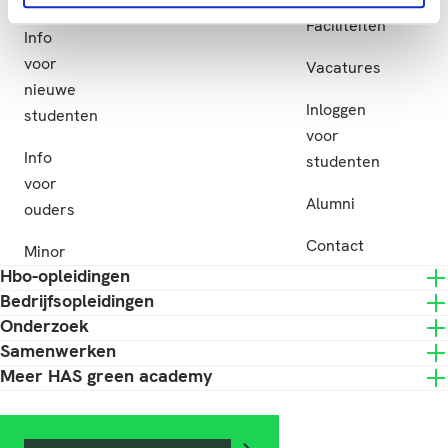
Subsidie
Faciliteiten
Info
voor
Vacatures
nieuwe
Inloggen
studenten
voor
Info
studenten
voor
Alumni
ouders
Contact
Minor
Hbo-opleidingen
Bedrijfsopleidingen
Onderzoek
Samenwerken
Meer HAS green academy