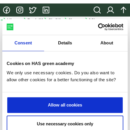
@HASgreenacademy
@HASgreenacademy
@greenacademyHAS
@HASgreenacademy
Zoeken
Inloggen
na
Hbo-
Bedrijfsopleidingen
Onderzoek
Samenwerken
Meer
opleidingen
HAS
Bedrijfsopleidingen
Onderzoek
Samenwerken
green
Hbo-
academy
Consent
Details
About
Incompany
Lectoraten
Samenwerken
opleidingen
en
in het
Meer
Projecten
Studiekeuze-
maatwerk
onderwijs
HAS
Cookies on HAS green academy
events
Praktische
Partnerbedrijven
We only use necessary cookies. Do you also want to
HAS
Hulp
informatie
allow other cookies for a better functioning of the site?
green
bij je
academy
Microcredentials
studiekeuze
Duurzaamheid
GLB-
Allow all cookies
Studeren
kennisvoucher
Nieuws
aan
de
Slim-
Use necessary cookies only
Evenementen
HAS