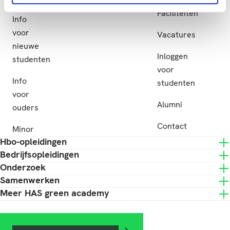
Subsidie
Faciliteiten
Info
voor
Vacatures
nieuwe
Inloggen
studenten
voor
Info
studenten
voor
Alumni
ouders
Contact
Minor
Hbo-opleidingen
Bedrijfsopleidingen
Onderzoek
Samenwerken
Meer HAS green academy