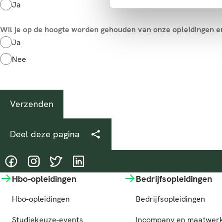
Ja
Wil je op de hoogte worden gehouden van onze opleidingen 
Ja
Nee
Deel deze pagina
@HASgreenacademy
@HASgreenacademy
@greenacademyHAS
@HASgreenacademy
Hbo-opleidingen
Bedrijfsopleidingen
Hbo-opleidingen
Bedrijfsopleidingen
Studiekeuze-events
Incompany en maatwer