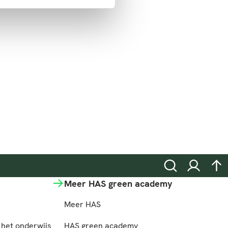
Zoeken
Inloggen
na
Meer HAS green academy
Meer HAS
het onderwijs
HAS green academy