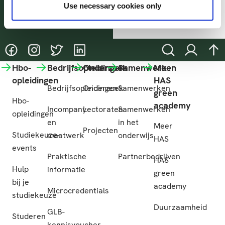
Use necessary cookies only
Deel deze pagina
@HASgreenacademy
@HASgreenacademy
@greenacademyHAS
@HASgreenacademy
Zoeken
Inloggen
na
Hbo-
Bedrijfsopleidingen
Onderzoek
Samenwerken
Meer
opleidingen
HAS
Bedrijfsopleidingen
Onderzoek
Samenwerken
green
Hbo-
academy
Incompany
Lectoraten
Samenwerken
opleidingen
en
in het
Meer
Projecten
Studiekeuze-
maatwerk
onderwijs
HAS
events
Praktische
Partnerbedrijven
HAS
Hulp
informatie
green
bij je
academy
Microcredentials
studiekeuze
Duurzaamheid
GLB-
Studeren
kennisvoucher