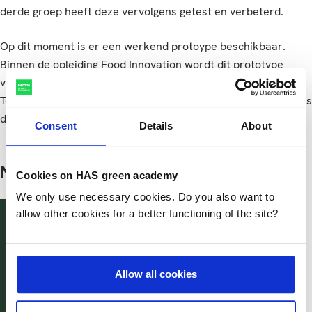
derde groep heeft deze vervolgens getest en verbeterd.
Op dit moment is er een werkend protoype beschikbaar.
Binnen de opleiding Food Innovation wordt dit prototype
verder gevuld en verbeterd. Uiteindelijk is het doel dat de
Toolbox ook beschikbaar komt voor andere opleidingen en als
dat lukt ook voor professionals buiten de HAS.
Consent
Details
About
Neem contact op
Cookies on HAS green academy
We only use necessary cookies. Do you also want to
allow other cookies for a better functioning of the site?
Antien Zuidberg PhD
Lector Design Methoden in Food
A.Zuidberg@has.nl
A.Zuidberg@has.nl
Allow all cookies
Linkedin
Linkedin