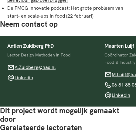
behaviour gab overbruggen
De FMCG innovatie podcast: Het grote probleem van
start- en scale-ups in food (22 februari)
Neem contact op
Antien Zuidberg PhD
Maarten Luijf
Lector Design Methoden in Food
Coördinator Zak
Food & Industry
A.Zuidberg@has.nl
A.Zuidberg@has.nl
M.Luijf@has.nl
M.Luijf@ha
Linkedin
Linkedin
06 81 88 08 8
06 81 88 0
LinkedIn
LinkedIn
Dit project wordt mogelijk gemaakt
door
Gerelateerde lectoraten