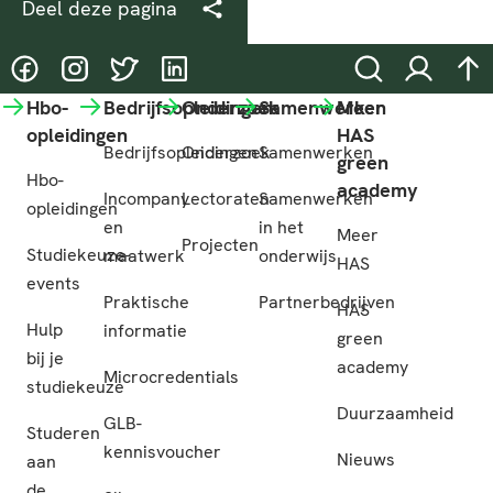
Deel deze pagina
@HASgreenacademy
@HASgreenacademy
@greenacademyHAS
@HASgreenacademy
Zoeken
Inloggen
na
Hbo-
Bedrijfsopleidingen
Onderzoek
Samenwerken
Meer
opleidingen
HAS
Bedrijfsopleidingen
Onderzoek
Samenwerken
green
Hbo-
academy
Incompany
Lectoraten
Samenwerken
opleidingen
en
in het
Meer
Projecten
Studiekeuze-
maatwerk
onderwijs
HAS
events
Praktische
Partnerbedrijven
HAS
Hulp
informatie
green
bij je
academy
Microcredentials
studiekeuze
Duurzaamheid
GLB-
Studeren
kennisvoucher
Nieuws
aan
de