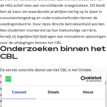
de HAS actief mee aan verschillende vraagstukken. Dit biedt
hen de kans om waardevolle praktijkervaring op te doen in
consumentengedrag en onderzoeksmethoden binnen de
voedingsindustrie. Door deze directe betrokkenheid worden
hbo-studenten voorbereid op hun toekomstige carrière,
terwijl zij tegelijkertijd bijdragen aan innovatieve oplossingen
voor de uitdagingen binnen het CBL.
Onderzoeken binnen het
CBL
De eerste concrete dienst van het CBL is het Ontdek
Onderzoek. Met deze tool kunnen ondernemers hun
foodconcepten testen op de uiteindelijke verkooplocatie, nog
vóór introductie in de supermarkt of horeca. Na het maken
Consent
Details
About
van hun keuze worden consumenten gevraagd naar hun
motieven, zodat bedrijven inzicht krijgen in de