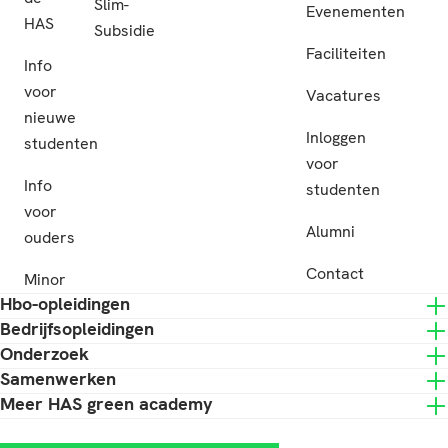
Slim-
Evenementen
HAS
Subsidie
Faciliteiten
Info
voor
Vacatures
nieuwe
Inloggen
studenten
voor
Info
studenten
voor
Alumni
ouders
Contact
Minor
Hbo-opleidingen
Bedrijfsopleidingen
Onderzoek
Samenwerken
Meer HAS green academy