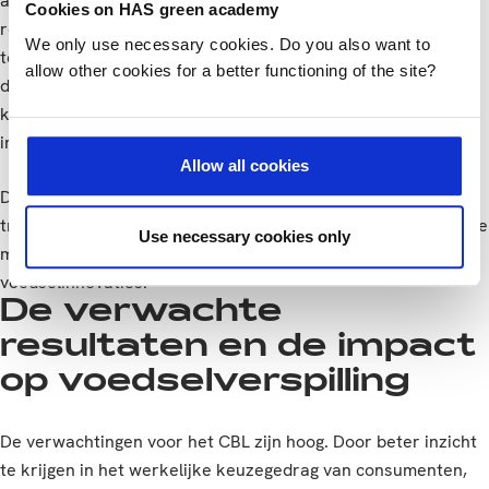
aantrekkingskracht van hun product. Dit proces biedt een
Cookies on HAS green academy
realistischer beeld dan bijvoorbeeld de traditionele “mom-
We only use necessary cookies. Do you also want to
test”, waarbij ondernemers feedback vragen aan bekenden
allow other cookies for a better functioning of the site?
die vaak positief reageren. Door deze eerlijke feedback
kunnen bedrijven de potentie van hun product beter
inschatten.
Allow all cookies
Daarnaast wordt onderzocht hoe de methode van “eye-
tracking glasses” kan worden ingezet om een vóór-selectie te
Use necessary cookies only
maken van de meest effectieve verpakkingen voor
voedselinnovaties.
De verwachte
resultaten en de impact
op voedselverspilling
De verwachtingen voor het CBL zijn hoog. Door beter inzicht
te krijgen in het werkelijke keuzegedrag van consumenten,