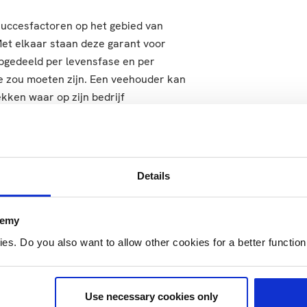
uccesfactoren op het gebied van
Met elkaar staan deze garant voor
pgedeeld per levensfase en per
e zou moeten zijn. Een veehouder kan
kken waar op zijn bedrijf
urs een eenduidig handvat om
aan te pakken.
t
Details
ls als jonge mensen zorgde voor een
demy
et onderzoek gaven aan best veel te
. Do you also want to allow other cookies for a better functioni
oeilijk bleek gewoonten te doorbreken
ensieve contact dat de studenten met
lauwdruk Kalveropfok downloaden.
Use necessary cookies only
n ons terug.