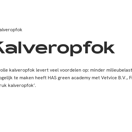
alveropfok
Kalveropfok
olle kalveropfok levert veel voordelen op: minder milieubela
ogelijk te maken heeft HAS green academy met Vetvice B.V., 
ruk kalveropfok’.