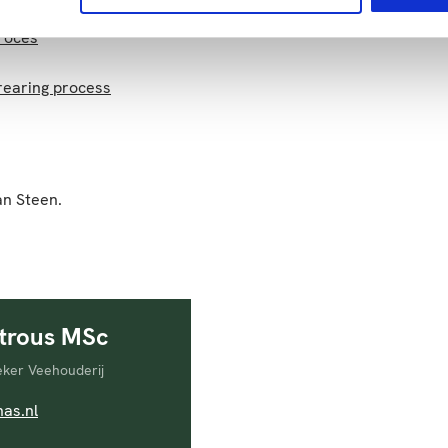
roces
-rearing process
an Steen.
Strous MSc
ker Veehouderij
nl
as.nl