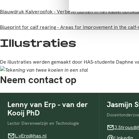
Blauwdruk Kalveropfok - Verbeterpunten in het kalveropfokp
Blueprint for calf rearing - Areas for improvement in the calf
Illustraties
De illustraties werden gemaakt door HAS-studente Daphne v
Neem contact op
Lenny van Erp - van der
Jasmijn 
Kooij PhD
Docentonderzoe
Lector Dierenwelzijn en Technologie
J.Strous@has.
J.Strous@h
L.vErp@has.nl
L.vErp@has.nl
Linkedin
Linkedin