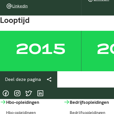
Linkedin
Linkedin
Looptijd
2015
2
Deel deze pagina
@HASgreenacademy
@HASgreenacademy
@greenacademyHAS
@HASgreenacademy
Hbo-opleidingen
Bedrijfsopleidingen
Hbo-opleidingen
Bedrijfsopleidingen