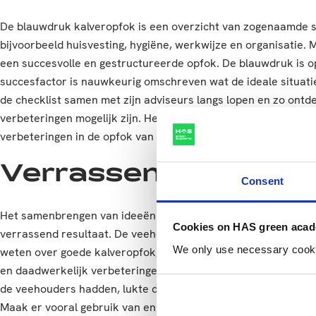
De blauwdruk kalveropfok is een overzicht van zogenaamde s
bijvoorbeeld huisvesting, hygiëne, werkwijze en organisatie. 
een succesvolle en gestructureerde opfok. De blauwdruk is o
succesfactor is nauwkeurig omschreven wat de ideale situati
de checklist samen met zijn adviseurs langs lopen en zo ontde
verbeteringen mogelijk zijn. Het biedt veehouders en advise
verbeteringen in de opfok van kalf tot vaars gestructureerd 
Verrassend resultaa
Consent
Het samenbrengen van ideeën van zowel ervaren professiona
Cookies on HAS green aca
verrassend resultaat. De veehouders die participeerden in h
We only use necessary cookies
weten over goede kalveropfok, maar dat het in de praktijk m
en daadwerkelijk verbeteringen door te voeren. Door het int
de veehouders hadden, lukte dit wel. Hieronder kun je de B
Maak er vooral gebruik van en koppel suggesties of ideeën aa