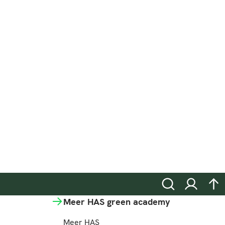
Zoeken
Inloggen
na
Meer HAS green academy
Meer HAS