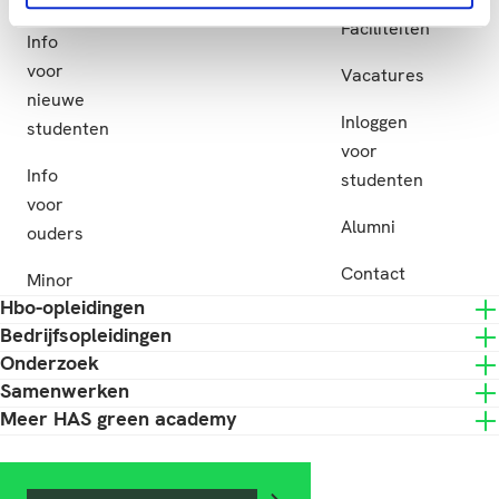
Subsidie
Faciliteiten
Info
voor
Vacatures
nieuwe
Inloggen
studenten
voor
Info
studenten
voor
Alumni
ouders
Contact
Minor
Hbo-opleidingen
Bedrijfsopleidingen
Onderzoek
Samenwerken
Meer HAS green academy