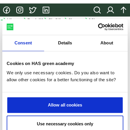
@HASgreenacademy
@HASgreenacademy
@greenacademyHAS
@HASgreenacademy
Zoeken
Inloggen
na
Hbo-
Bedrijfsopleidingen
Onderzoek
Samenwerken
Meer
opleidingen
HAS
Bedrijfsopleidingen
Onderzoek
Samenwerken
green
Hbo-
academy
Consent
Details
About
Incompany
Lectoraten
Samenwerken
opleidingen
en
in het
Meer
Projecten
Studiekeuze-
maatwerk
onderwijs
HAS
Cookies on HAS green academy
events
Praktische
Partnerbedrijven
We only use necessary cookies. Do you also want to
HAS
Hulp
informatie
allow other cookies for a better functioning of the site?
green
bij je
academy
Microcredentials
studiekeuze
Duurzaamheid
GLB-
Allow all cookies
Studeren
kennisvoucher
Nieuws
aan
de
Slim-
Use necessary cookies only
Evenementen
HAS