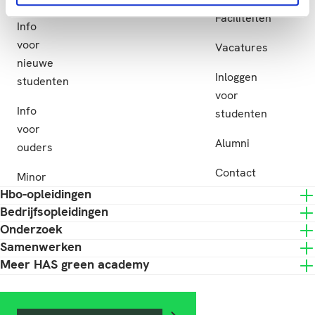
Subsidie
Faciliteiten
Info
voor
Vacatures
nieuwe
Inloggen
studenten
voor
Info
studenten
voor
Alumni
ouders
Contact
Minor
Hbo-opleidingen
Bedrijfsopleidingen
Onderzoek
Samenwerken
Meer HAS green academy