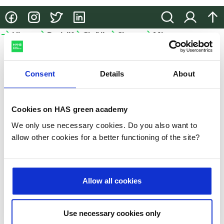
@HASgreenacademy
@HASgreenacademy
@greenacademyHAS
@HASgreenacademy
Zoeken
Inloggen
na
Hbo-
Bedrijfsopleidingen
Onderzoek
Samenwerken
Meer
opleidingen
HAS
Bedrijfsopleidingen
Onderzoek
Samenwerken
green
Hbo-
academy
Consent
Details
About
Incompany
Lectoraten
Samenwerken
opleidingen
en
in het
Meer
Projecten
Studiekeuze-
maatwerk
onderwijs
HAS
Cookies on HAS green academy
events
Praktische
Partnerbedrijven
We only use necessary cookies. Do you also want to
HAS
Hulp
informatie
allow other cookies for a better functioning of the site?
green
bij je
academy
Microcredentials
studiekeuze
Duurzaamheid
GLB-
Allow all cookies
Studeren
kennisvoucher
Nieuws
aan
de
Slim-
Use necessary cookies only
Evenementen
HAS