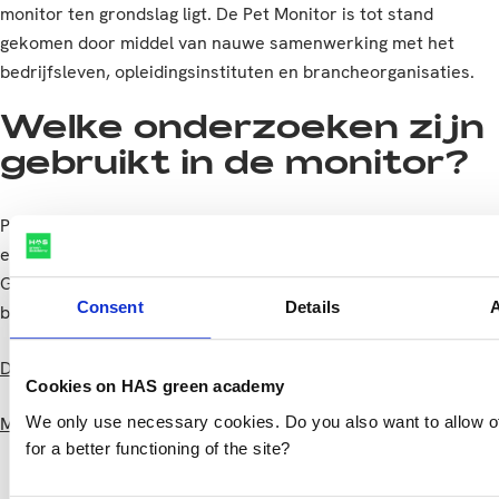
monitor ten grondslag ligt. De Pet Monitor is tot stand
gekomen door middel van nauwe samenwerking met het
bedrijfsleven, opleidingsinstituten en brancheorganisaties.
Welke onderzoeken zijn
gebruikt in de monitor?
Pet Monitor 2018 is samengesteld uit onderzoeken van NVG
en Dibevo, digiRedo, Franka Drogt en Trendpanel
Gezelschapsdieren. Verder bevat de monitor diverse
Consent
Details
bijdragen uit het bedrijfsleven en opleidingsinstituten.
Download het rapport
Cookies on HAS green academy
We only use necessary cookies. Do you also want to allow o
Meer informatie over de Dutch Pet Confenrence
for a better functioning of the site?