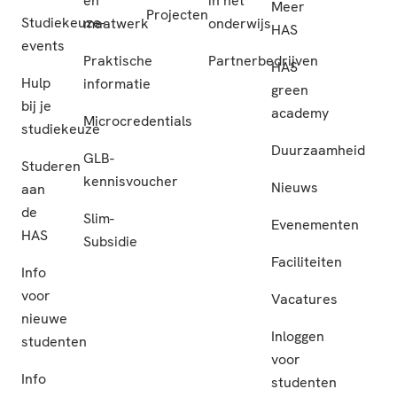
en
in het
Meer
Projecten
Studiekeuze-
maatwerk
onderwijs
HAS
events
Praktische
Partnerbedrijven
HAS
Hulp
informatie
green
bij je
academy
Microcredentials
studiekeuze
Duurzaamheid
GLB-
Studeren
kennisvoucher
Nieuws
aan
de
Slim-
Evenementen
HAS
Subsidie
Faciliteiten
Info
voor
Vacatures
nieuwe
Inloggen
studenten
voor
Info
studenten