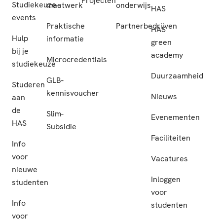
Projecten
Studiekeuze-
maatwerk
onderwijs
HAS
events
Praktische
Partnerbedrijven
HAS
Hulp
informatie
green
bij je
academy
Microcredentials
studiekeuze
Duurzaamheid
GLB-
Studeren
kennisvoucher
Nieuws
aan
de
Slim-
Evenementen
HAS
Subsidie
Faciliteiten
Info
voor
Vacatures
nieuwe
Inloggen
studenten
voor
Info
studenten
voor