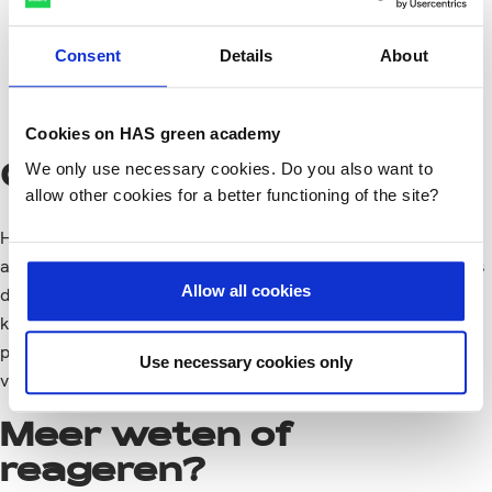
33 - Duurzaam gedrag stimuler
Consent
Details
About
Cookies on HAS green academy
We only use necessary cookies. Do you also want to
Over Hart voor Groen
allow other cookies for a better functioning of the site?
Hart voor Groen is de onderzoekspodcast van HAS green
academy. In deze podcast verkennen we onderzoeksthema’s
Allow all cookies
die op het snijvlak van agro, food en leefomgeving liggen. Er
komt van alles langs: kennis en expertise met betrekking tot
praktijkonderzoek, boeiende projecten en persoonlijke
Use necessary cookies only
verhalen.
Meer weten of
reageren?