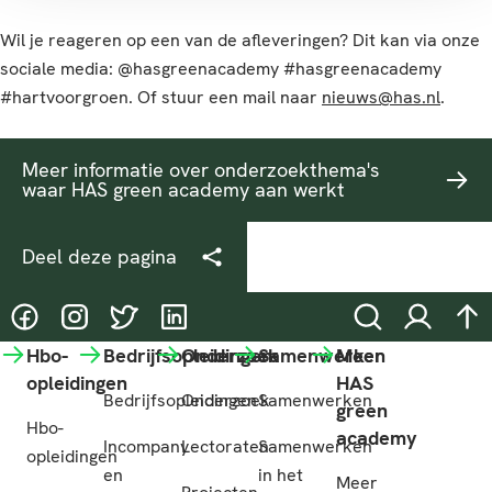
Wil je reageren op een van de afleveringen? Dit kan via onze
sociale media: @hasgreenacademy #hasgreenacademy
#hartvoorgroen. Of stuur een mail naar
nieuws@has.nl
.
Meer informatie over onderzoekthema's
waar HAS green academy aan werkt
Deel deze pagina
@HASgreenacademy
@HASgreenacademy
@greenacademyHAS
@HASgreenacademy
Zoeken
Inloggen
na
Hbo-
Bedrijfsopleidingen
Onderzoek
Samenwerken
Meer
opleidingen
HAS
Bedrijfsopleidingen
Onderzoek
Samenwerken
green
Hbo-
academy
Incompany
Lectoraten
Samenwerken
opleidingen
en
in het
Meer