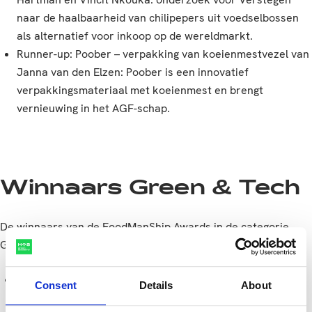
naar de haalbaarheid van chilipepers uit voedselbossen
als alternatief voor inkoop op de wereldmarkt.
Runner-up: Poober – verpakking van koeienmestvezel van
Janna van den Elzen: Poober is een innovatief
verpakkingsmateriaal met koeienmest en brengt
vernieuwing in het AGF-schap.
Winnaars Green & Tech
De winnaars van de FoodManShip Awards in de categorie
Green & Tech zijn:
Winnaar: The Rib Hunter – Vegetarische ribs van Palm
Consent
Details
About
Phonpornvithun: dit zijn vegetarische ribs voor mannen