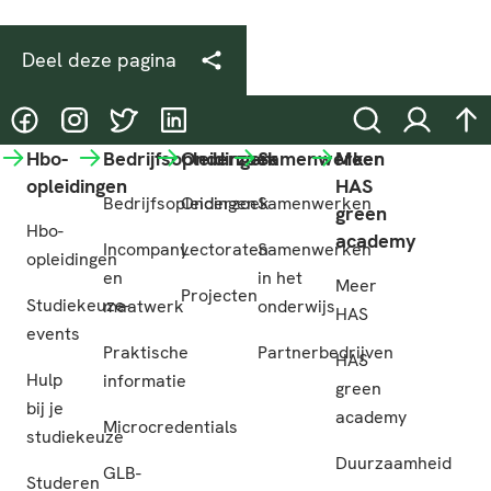
Deel deze pagina
@HASgreenacademy
@HASgreenacademy
@greenacademyHAS
@HASgreenacademy
Zoeken
Inloggen
na
Hbo-
Bedrijfsopleidingen
Onderzoek
Samenwerken
Meer
opleidingen
HAS
Bedrijfsopleidingen
Onderzoek
Samenwerken
green
Hbo-
academy
Incompany
Lectoraten
Samenwerken
opleidingen
en
in het
Meer
Projecten
Studiekeuze-
maatwerk
onderwijs
HAS
events
Praktische
Partnerbedrijven
HAS
Hulp
informatie
green
bij je
academy
Microcredentials
studiekeuze
Duurzaamheid
GLB-
Studeren