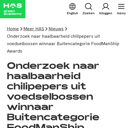
English
Zoeken
Inloggen
menu
Home
Meer HAS
Nieuws
Onderzoek naar haalbaarheid chilipepers uit
voedselbossen winnaar Buitencategorie FoodManShip
Awards
Onderzoek naar
haalbaarheid
chilipepers uit
voedselbossen
winnaar
Buitencategorie