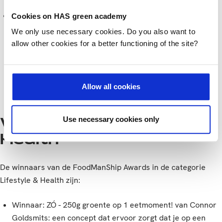
gemaakt op basis van de reststroom bierbostel.
Runner-up: Faba bean ice cream – PULSE project van
Cookies on HAS green academy
Fabiën Daanen, Manon Dierx, Vince Leufkens en Romy
We only use necessary cookies. Do you also want to
Struijk: dit is een plantaardig ijsproduct waarin het
allow other cookies for a better functioning of the site?
veldbooneiwit isolaat een een emulgerende en en
stabiliserende functie heeft.
Allow all cookies
Use necessary cookies only
Winnaars Lifestyle &
Health
De winnaars van de FoodManShip Awards in de categorie
Lifestyle & Health zijn:
Winnaar: ZÓ - 250g groente op 1 eetmoment! van Connor
Goldsmits: een concept dat ervoor zorgt dat je op een