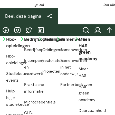
Deel deze pagina
@HASgreenacademy
@HASgreenacademy
@greenacademyHAS
@HASgreenacademy
Zoeken
Inloggen
na
Hbo-
Bedrijfsopleidingen
Onderzoek
Samenwerken
Meer
opleidingen
HAS
Bedrijfsopleidingen
Onderzoek
Samenwerken
green
Hbo-
academy
Incompany
Lectoraten
Samenwerken
opleidingen
en
in het
Meer
Projecten
Studiekeuze-
maatwerk
onderwijs
HAS
events
Praktische
Partnerbedrijven
HAS
Hulp
informatie
green
bij je
academy
Microcredentials
studiekeuze
Duurzaamheid
GLB-