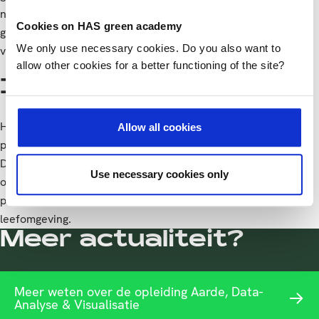
nieuws voor het werkveld, dat dringend behoefte heeft aan
Cookies on HAS green academy
geo-specialisten met actuele kennis van data-analyse en
We only use necessary cookies. Do you also want to
visualisatietechnieken.
allow other cookies for a better functioning of the site?
Inhoud blijft gelijk
Het curriculum van de opleiding is al sterk afgestemd op de
Allow all cookies
praktijk en sluit goed aan bij de behoeften van het werkveld.
Daarom is er geen inhoudelijke wijziging doorgevoerd. De
Use necessary cookies only
opleiding blijft studenten opleiden tot breed inzetbare
professionals die bijdragen aan een duurzame en slimme
leefomgeving.
Meer actualiteit?
Meer weten over de opleiding Aarde, Data-
Analyse & Visualisatie