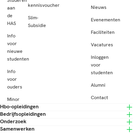
Studeren
kennisvoucher
Nieuws
aan
de
Slim-
Evenementen
HAS
Subsidie
Faciliteiten
Info
voor
Vacatures
nieuwe
Inloggen
studenten
voor
Info
studenten
voor
Alumni
ouders
Contact
Minor
Hbo-opleidingen
Bedrijfsopleidingen
Onderzoek
Samenwerken