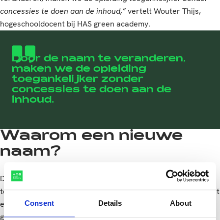
concessies te doen aan de inhoud,”
vertelt Wouter Thijs,
hogeschooldocent bij HAS green academy.
Door de naam te veranderen,
maken we de opleiding
toegankelijker zonder
concessies te doen aan de
inhoud.
Waarom een nieuwe
naam?
De vorige naam bleek voor veel scholieren abstract en
technisch. De nieuwe naam maakt direct duidelijk wat je leert
Consent
Details
About
en waarom dat relevant is. Daarmee verwachten we een
grotere aantrekkingskracht op studiekiezers. Dat is goed