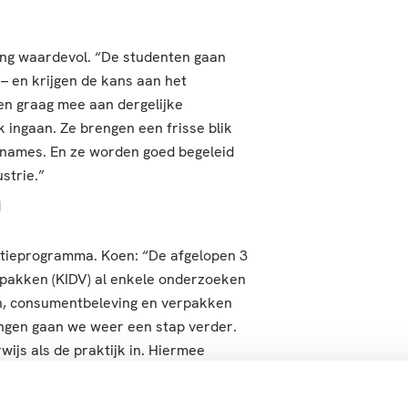
ing waardevol. “De studenten gaan
 en krijgen de kans aan het
en graag mee aan dergelijke
ingaan. Ze brengen een frisse blik
names. En ze worden goed begeleid
strie.”
n
tieprogramma. Koen: “De afgelopen 3
pakken (KIDV) al enkele onderzoeken
en, consumentbeleving en verpakken
ingen gaan we weer een stap verder.
ijs als de praktijk in. Hiermee
industrie.” In juli worden de eerste