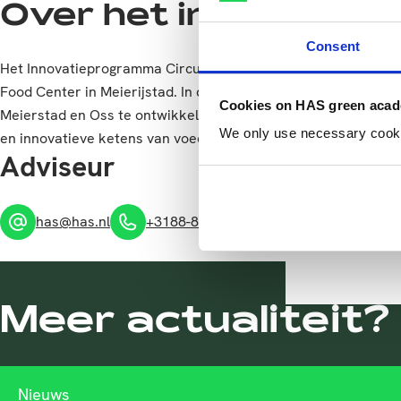
Over het innovatie
Consent
Het Innovatieprogramma Circulaire Verpakkingen is onderdeel
Food Center in Meierijstad. In de Regio Deal Noordoost-Braba
Cookies on HAS green aca
Meierstad en Oss te ontwikkelen tot koploper en mondiaal voo
We only use necessary cookies
en innovatieve ketens van voedsel en voedselverpakkingen.
Adviseur
has@has.nl
+3188-8903600
WhatsApp
Meer actualiteit?
Nieuws