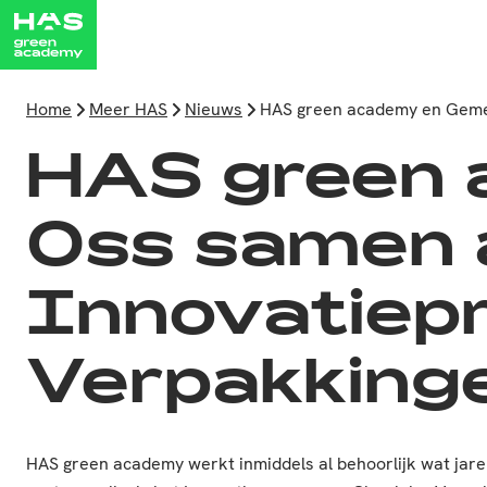
Home
Meer HAS
Nieuws
HAS green academy en Gemee
HAS green
Oss samen a
Innovatiep
Verpakking
HAS green academy werkt inmiddels al behoorlijk wat jar