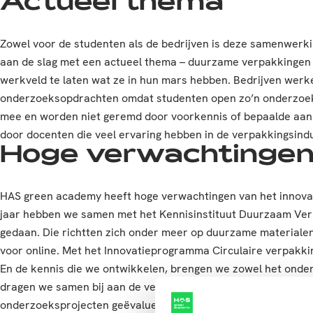
Actueel thema
Zowel voor de studenten als de bedrijven is deze samenwerk
aan de slag met een actueel thema – duurzame verpakkingen –
werkveld te laten wat ze in hun mars hebben. Bedrijven werk
onderzoeksopdrachten omdat studenten open zo’n onderzoek 
mee en worden niet geremd door voorkennis of bepaalde aan
door docenten die veel ervaring hebben in de verpakkingsindu
Hoge verwachtinge
HAS green academy heeft hoge verwachtingen van het innova
jaar hebben we samen met het Kennisinstituut Duurzaam Ver
gedaan. Die richtten zich onder meer op duurzame material
voor online. Met het Innovatieprogramma Circulaire verpakk
En de kennis die we ontwikkelen, brengen we zowel het onderw
dragen we samen bij aan de verduurzaming van de verpakkings
onderzoeksprojecten geëvalueerd.