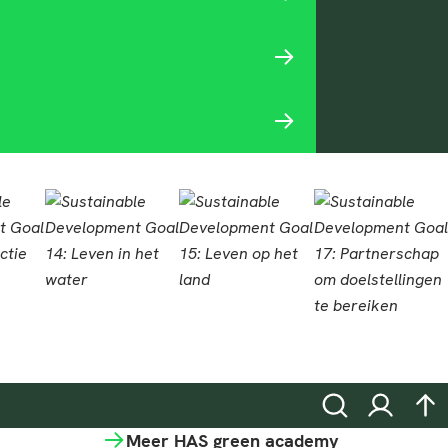
Zoeken
Inloggen
na
Meer HAS green academy