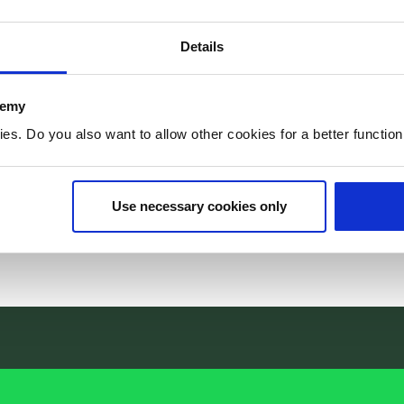
programma
Details
 van het Regiodealproject Circulair
nt is de ambitie uitgesproken om
demy
rbeeld op het gebied van circulaire
. Do you also want to allow other cookies for a better functioni
Use necessary cookies only