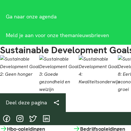
Ga naar onze agenda
Meld je aan voor onze themanieuwsbrieven
Sustainable Development Goal
Deel deze pagina
@HASgreenacademy
@HASgreenacademy
@greenacademyHAS
@HASgreenacademy
Hbo-opleidingen
Bedrijfsopleidingen