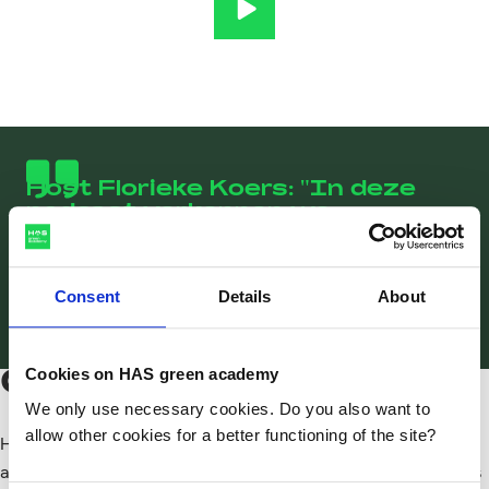
Podcast 22 - Diergezondheid a
Host Florieke Koers: "In deze
podcast verkennen we
onderzoeksthema’s op het
snijvlak van agro, food en
leefomgeving. Deze keer is dat
Consent
Details
About
diergezondheid."
Cookies on HAS green academy
Over Hart voor Groen
We only use necessary cookies. Do you also want to
allow other cookies for a better functioning of the site?
Hart voor Groen is de onderzoekspodcast van HAS green
academy. In deze podcast verkennen we onderzoeksthema’s