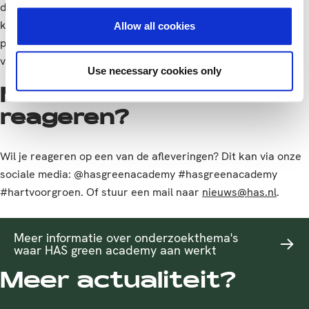
die op het snijvlak van agro, food en leefomgeving liggen. Er
komt van alles langs: kennis en expertise met betrekking tot
Allow all cookies
praktijkonderzoek, boeiende projecten en persoonlijke
verhalen.
Use necessary cookies only
Meer weten of
reageren?
Wil je reageren op een van de afleveringen? Dit kan via onze
sociale media: @hasgreenacademy #hasgreenacademy
#hartvoorgroen. Of stuur een mail naar
nieuws@has.nl
.
Meer informatie over onderzoekthema's
waar HAS green academy aan werkt
Meer actualiteit?