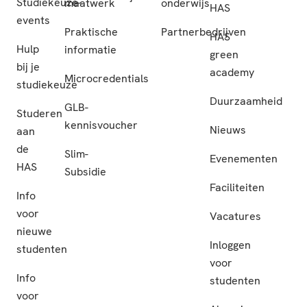
Studiekeuze-
maatwerk
onderwijs
HAS
events
Praktische
Partnerbedrijven
HAS
Hulp
informatie
green
bij je
academy
Microcredentials
studiekeuze
Duurzaamheid
GLB-
Studeren
kennisvoucher
Nieuws
aan
de
Slim-
Evenementen
HAS
Subsidie
Faciliteiten
Info
voor
Vacatures
nieuwe
Inloggen
studenten
voor
Info
studenten
voor