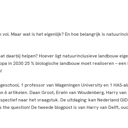
ol. Maar wat is het eigenlijk? En hoe belangrijk is natuurincl
aat daarbij helpen? Hoever ligt natuurinclusieve landbouw ei
opa in 2030 25 % biologische landbouw moet realiseren – een
!
ogeschool, 1 professor van Wageningen University en 1 HAS-
n 6 artikelen. Daan Groot, Erwin van Woudenberg, Harry van 
erspectief naar het vraagstuk. De uitdaging: kan Nederland GI
 the question! De tweede blogpost is van Harry van Delft, ou