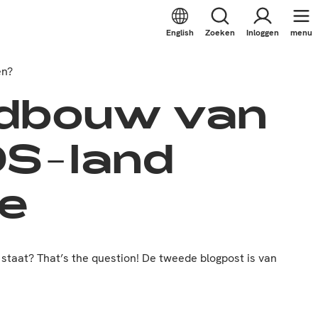
English
Zoeken
Inloggen
menu
en?
ndbouw van
DS-land
ie
taat? That’s the question! De tweede blogpost is van