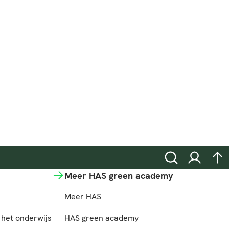
Zoeken
Inloggen
na
Meer HAS green academy
Meer HAS
het onderwijs
HAS green academy