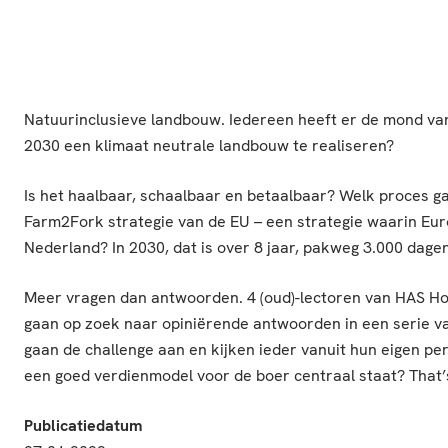
Natuurinclusieve landbouw. Iedereen heeft er de mond van v
2030 een klimaat neutrale landbouw te realiseren?
Is het haalbaar, schaalbaar en betaalbaar? Welk proces g
Farm2Fork strategie van de EU – een strategie waarin Eur
Nederland? In 2030, dat is over 8 jaar, pakweg 3.000 dagen
Meer vragen dan antwoorden. 4 (oud)-lectoren van HAS H
gaan op zoek naar opiniërende antwoorden in een serie va
gaan de challenge aan en kijken ieder vanuit hun eigen p
een goed verdienmodel voor de boer centraal staat? That’s
Publicatiedatum