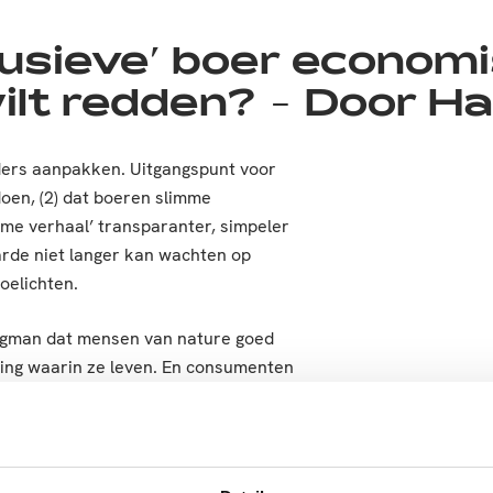
clusieve’ boer econom
ilt redden? - Door Ha
ders aanpakken. Uitgangspunt voor
doen, (2) dat boeren slimme
me verhaal’ transparanter, simpeler
rde niet langer kan wachten op
toelichten.
regman dat mensen van nature goed
ving waarin ze leven. En consumenten
ts het aanbod maar in orde is en
eting voor voeding weten we dat
ak, gezondheid, duurzaamheid en
 barriere te vormen naar een duurzamer