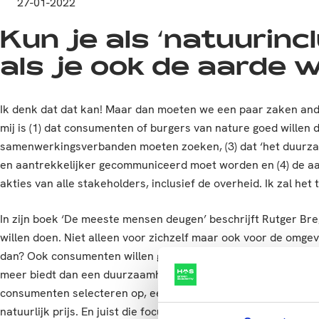
27-01-2022
Kun je als ‘natuurin
als je ook de aarde w
Ik denk dat dat kan! Maar dan moeten we een paar zaken an
mij is (1) dat consumenten of burgers van nature goed willen 
samenwerkingsverbanden moeten zoeken, (3) dat ‘het duurza
en aantrekkelijker gecommuniceerd moet worden en (4) de aa
akties van alle stakeholders, inclusief de overheid. Ik zal het 
In zijn boek ‘De meeste mensen deugen’ beschrijft Rutger B
willen doen. Niet alleen voor zichzelf maar ook voor de omge
dan? Ook consumenten willen goed doen – is mijn stelling – mi
meer biedt dan een duurzaamheidsbelofte alleen. In de mark
consumenten selecteren op, een combinatie van, smaak, gem
natuurlijk prijs. En juist die focus op prijs lijkt de grootste