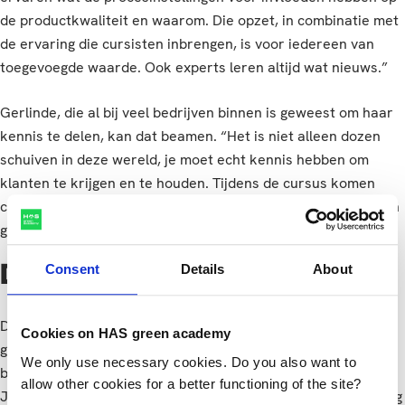
de productkwaliteit en waarom. Die opzet, in combinatie met
de ervaring die cursisten inbrengen, is voor iedereen van
toegevoegde waarde. Ook experts leren altijd wat nieuws.”
Gerlinde, die al bij veel bedrijven binnen is geweest om haar
kennis te delen, kan dat beamen. “Het is niet alleen dozen
schuiven in deze wereld, je moet echt kennis hebben om
klanten te krijgen en te houden. Tijdens de cursus komen
cursisten soms op business-ideeën waar ze nooit eerder aan
gedacht hadden.”
Consent
Details
About
Direct een netwerk
Door de jaren heen is de groepsgrootte wat kleiner
Cookies on HAS green academy
geworden, waardoor er meer ruimte is gekomen voor de
We only use necessary cookies. Do you also want to
behandeling van specifieke vragen vanuit cursisten. Henk-
allow other cookies for a better functioning of the site?
Jan: “Ook de keuze voor practica kunnen cursisten onderling