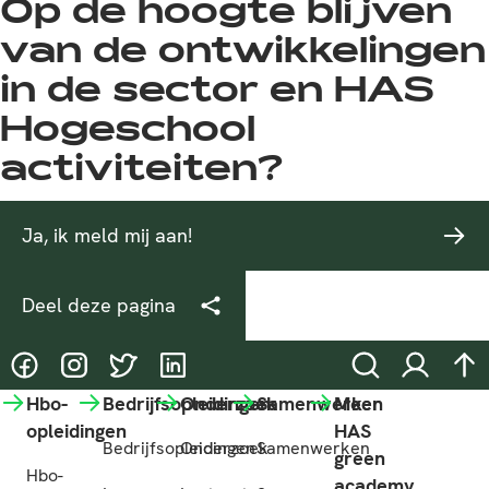
Op de hoogte blijven
van de ontwikkelingen
in de sector en HAS
Hogeschool
activiteiten?
Ja, ik meld mij aan!
Deel deze pagina
@HASgreenacademy
@HASgreenacademy
@greenacademyHAS
@HASgreenacademy
Zoeken
Inloggen
na
Hbo-
Bedrijfsopleidingen
Onderzoek
Samenwerken
Meer
opleidingen
HAS
Bedrijfsopleidingen
Onderzoek
Samenwerken
green
Hbo-
academy