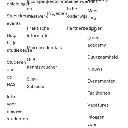
Incompany
Lectoraten
Samenwerken
opleidingen
en
in het
Meer
Projecten
Studiekeuze-
maatwerk
onderwijs
HAS
events
Praktische
Partnerbedrijven
HAS
Hulp
informatie
green
bij je
academy
Microcredentials
studiekeuze
Duurzaamheid
GLB-
Studeren
kennisvoucher
Nieuws
aan
de
Slim-
Evenementen
HAS
Subsidie
Faciliteiten
Info
voor
Vacatures
nieuwe
Inloggen
studenten
voor