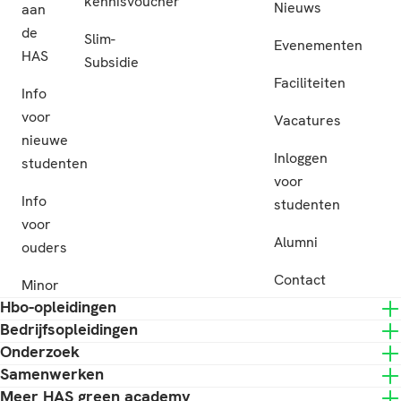
kennisvoucher
Nieuws
aan
de
Slim-
Evenementen
HAS
Subsidie
Faciliteiten
Info
voor
Vacatures
nieuwe
Inloggen
studenten
voor
Info
studenten
voor
Alumni
ouders
Contact
Minor
Hbo-opleidingen
Bedrijfsopleidingen
Onderzoek
Samenwerken
Meer HAS green academy