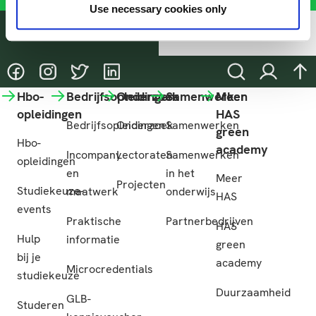
Use necessary cookies only
Deel deze pagina
@HASgreenacademy
@HASgreenacademy
@greenacademyHAS
@HASgreenacademy
Zoeken
Inloggen
na
Hbo-
Bedrijfsopleidingen
Onderzoek
Samenwerken
Meer
opleidingen
HAS
Bedrijfsopleidingen
Onderzoek
Samenwerken
green
Hbo-
academy
Incompany
Lectoraten
Samenwerken
opleidingen
en
in het
Meer
Projecten
Studiekeuze-
maatwerk
onderwijs
HAS
events
Praktische
Partnerbedrijven
HAS
Hulp
informatie
green
bij je
academy
Microcredentials
studiekeuze
Duurzaamheid
GLB-
Studeren