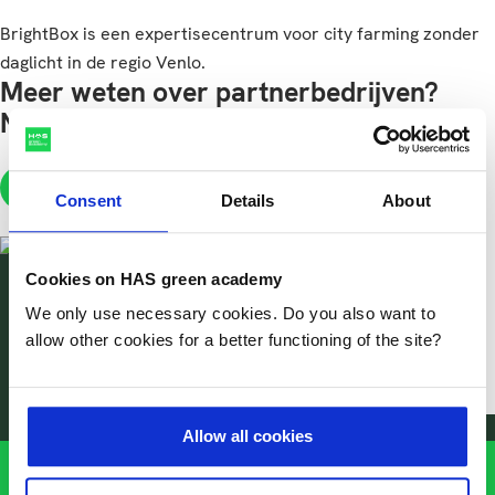
BrightBox is een expertisecentrum voor city farming zonder
daglicht in de regio Venlo.
Meer weten over partnerbedrijven?
Neem contact met ons op
has@has.nl
+3188-8903600
WhatsApp
Consent
Details
About
Cookies on HAS green academy
HAS green academy
We only use necessary cookies. Do you also want to
has@has.nl
has@has.nl
allow other cookies for a better functioning of the site?
+31888903600
+31888903600
Allow all cookies
Faciliteiten overzicht