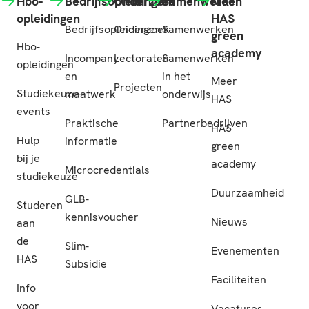
Hbo-
Bedrijfsopleidingen
Onderzoek
Samenwerken
Meer
opleidingen
HAS
Bedrijfsopleidingen
Onderzoek
Samenwerken
green
Hbo-
academy
Incompany
Lectoraten
Samenwerken
opleidingen
en
in het
Meer
Projecten
Studiekeuze-
maatwerk
onderwijs
HAS
events
Praktische
Partnerbedrijven
HAS
Hulp
informatie
green
bij je
academy
Microcredentials
studiekeuze
Duurzaamheid
GLB-
Studeren
kennisvoucher
Nieuws
aan
de
Slim-
Evenementen
HAS
Subsidie
Faciliteiten
Info
voor
Vacatures