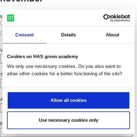
Ik bezoek de info sessie op
*
13 november - 19.30 uur
14 november - 19.30 uur
Consent
Details
About
Voornaam
*
Cookies on HAS green academy
We only use necessary cookies. Do you also want to
allow other cookies for a better functioning of the site?
Tussenvoegsel
Achternaam
*
Allow all cookies
Use necessary cookies only
Email
*