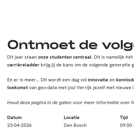
Ontmoet de volg
Dit jaar staan
onze studenten centraal
. Dit is namelijk h
carrièreladder
krijg jij de kans om de volgende generatie
En er is meer... Dit wordt een dag vol
innovatie
en
kennisd
toekomst
van geo-data met jou! Verrijk jezelf met nieuwe 
Houd deze pagina in de gaten voor meer informatie over
Datum
Locatie
Tijd
23-04-2026
Den Bosch
09:00 