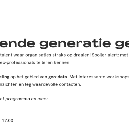
ende generatie g
ét talent waar organisaties straks op draaien! Spoiler alert: m
 geo-professionals te leren kennen.
eling
op het gebied van
geo-data
. Met interessante workshops 
inzichten en leg waardevolle contacten.
 het programma en meer.
- 17:00