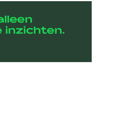
alleen
 inzichten.