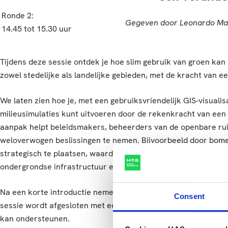
Ronde 2:
Gegeven door Leonardo Mau
14.45 tot 15.30 uur
Tijdens deze sessie ontdek je hoe slim gebruik van groen kan
zowel stedelijke als landelijke gebieden, met de kracht van ee
We laten zien hoe je, met een gebruiksvriendelijk GIS-visuali
milieusimulaties kunt uitvoeren door de rekenkracht van een 
aanpak helpt beleidsmakers, beheerders van de openbare ru
weloverwogen beslissingen te nemen. Bijvoorbeeld door bom
strategisch te plaatsen, waardoor steden koeler, gezonder en
ondergrondse infrastructuur en andere ruimtelijke uitdagin
Na een korte introductie nemen we je mee in een live demo v
Consent
sessie wordt afgesloten met een Q&A, waarin we bespreken ho
kan ondersteunen.