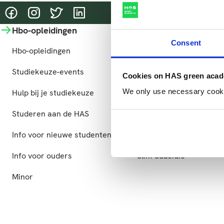
@HASgreenacademy
@HASgreenacademy
@greenacademyHAS
@HASgreenacademy
Hbo-opleidingen
Bedrijfsopleidingen
Consent
Hbo-opleidingen
Bedrijfsopleidingen
Studiekeuze-events
Incompany en maatwer
Cookies on HAS green aca
We only use necessary cookies
Hulp bij je studiekeuze
Praktische informatie
Studeren aan de HAS
Microcredentials
Info voor nieuwe studenten
GLB-kennisvoucher
Info voor ouders
Slim-Subsidie
Minor