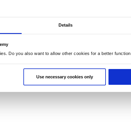
Onderzoek
Samenwerken
Details
Onderzoek
Samenwerken
k
Lectoraten
Samenwerken in 
demy
. Do you also want to allow other cookies for a better functioni
Projecten
Partnerbedrijve
Use necessary cookies only