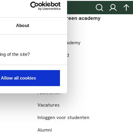
Zoeken
Inloggen
na
Meer HAS green academy
About
Meer HAS
het onderwijs
HAS green academy
ng of the site?
n
Duurzaamheid
Nieuws
Allow all cookies
Evenementen
Faciliteiten
Vacatures
Inloggen voor studenten
Alumni