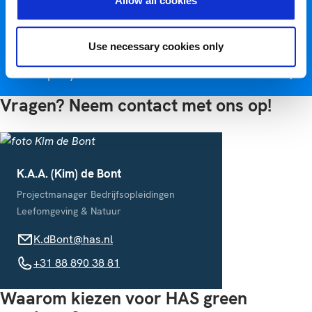
Allow all cookies
Optie nemen
Use necessary cookies only
Incompany en maatwerk
Vragen? Neem contact met ons op!
K.A.A. (Kim) de Bont
Projectmanager Bedrijfsopleidingen
Leefomgeving & Natuur
K.dBont@has.nl
K.dBont@has.nl
+31 88 890 38 81
+31 88 890 38 81
Waarom kiezen voor HAS green