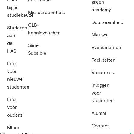
green
bij je
academy
Microcredentials
studiekeuze
Duurzaamheid
GLB-
Studeren
kennisvoucher
Nieuws
aan
de
Slim-
Evenementen
HAS
Subsidie
Faciliteiten
Info
voor
Vacatures
nieuwe
Inloggen
studenten
voor
Info
studenten
voor
Alumni
ouders
Contact
Minor