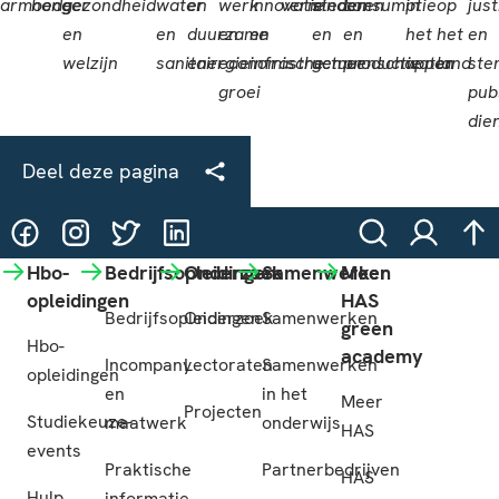
Deel deze pagina
@HASgreenacademy
@HASgreenacademy
@greenacademyHAS
@HASgreenacademy
Zoeken
Inloggen
na
Hbo-
Bedrijfsopleidingen
Onderzoek
Samenwerken
Meer
opleidingen
HAS
Bedrijfsopleidingen
Onderzoek
Samenwerken
green
Hbo-
academy
Incompany
Lectoraten
Samenwerken
opleidingen
en
in het
Meer
Projecten
Studiekeuze-
maatwerk
onderwijs
HAS
events
Praktische
Partnerbedrijven
HAS
Hulp
informatie