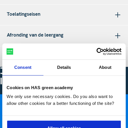
Toelatingseisen
Afronding van de leergang
Prijsspecificatie
Consent
Details
About
Interesse in deze
leergang?
Cookies on HAS green academy
We only use necessary cookies. Do you also want to
Schrijf je in
allow other cookies for a better functioning of the site?
Download de brochure