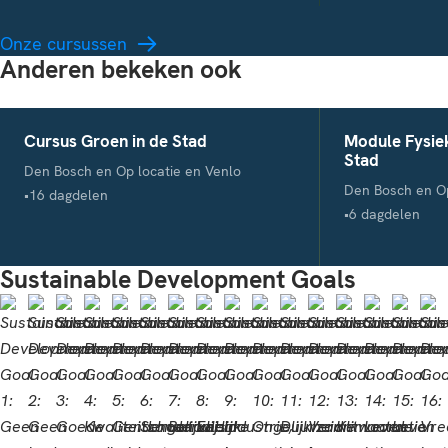
Onze cursussen
Anderen bekeken ook
Cursus Groen in de Stad
Module Fysiek
Stad
Locatie
Den Bosch en Op locatie en Venlo
Locatie
Den Bosch en Op
Studieduur
16 dagdelen
Studieduur
6 dagdelen
Sustainable Development Goals