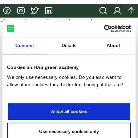
@HASgreenacademy
@HASgreenacademy
@greenacademyHAS
@HASgreenacademy
Zoeken
Inloggen
na
Hbo-
Bedrijfsopleidingen
Onderzoek
Samenwerken
Meer
opleidingen
HAS
Bedrijfsopleidingen
Onderzoek
Samenwerken
green
Hbo-
academy
Consent
Details
About
Incompany
Lectoraten
Samenwerken
opleidingen
en
in het
Meer
Projecten
Studiekeuze-
maatwerk
onderwijs
HAS
Cookies on HAS green academy
events
Praktische
Partnerbedrijven
We only use necessary cookies. Do you also want to
HAS
Hulp
informatie
allow other cookies for a better functioning of the site?
green
bij je
academy
Microcredentials
studiekeuze
Duurzaamheid
GLB-
Allow all cookies
Studeren
kennisvoucher
Nieuws
aan
de
Slim-
Use necessary cookies only
Evenementen
HAS