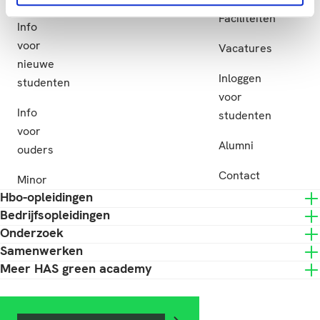
Subsidie
Faciliteiten
Info
voor
Vacatures
nieuwe
Inloggen
studenten
voor
Info
studenten
voor
Alumni
ouders
Contact
Minor
Hbo-opleidingen
Bedrijfsopleidingen
Onderzoek
Samenwerken
Meer HAS green academy