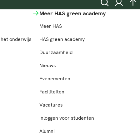
Zoeken
Inloggen
na
Meer HAS green academy
Meer HAS
het onderwijs
HAS green academy
n
Duurzaamheid
Nieuws
Evenementen
Faciliteiten
Vacatures
Inloggen voor studenten
Alumni