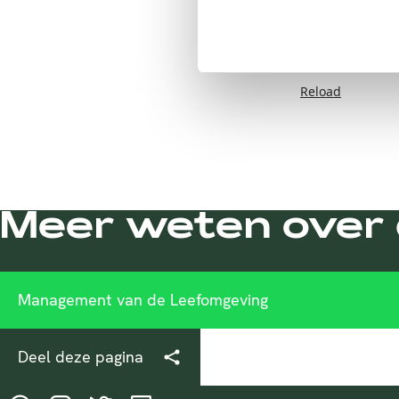
Failed to load form
Reload
Meer weten over 
Management van de Leefomgeving
Deel deze pagina