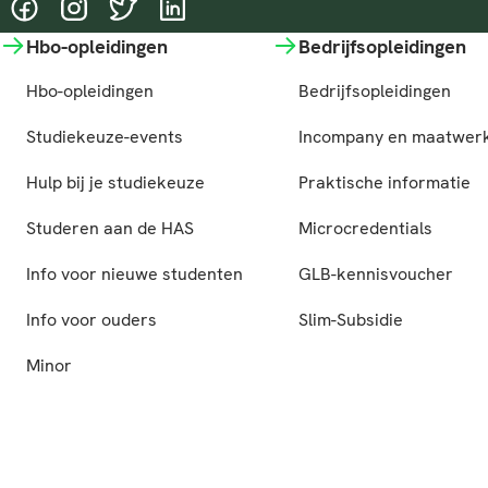
@HASgreenacademy
@HASgreenacademy
@greenacademyHAS
@HASgreenacademy
Hbo-opleidingen
Bedrijfsopleidingen
Hbo-opleidingen
Bedrijfsopleidingen
Studiekeuze-events
Incompany en maatwer
Hulp bij je studiekeuze
Praktische informatie
Studeren aan de HAS
Microcredentials
Info voor nieuwe studenten
GLB-kennisvoucher
Info voor ouders
Slim-Subsidie
Minor