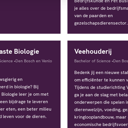
Bedrijfskunde en Pet Busi
je alles over de bedrijfsm
van de paarden en
gezelschapsdierensector.
ste Biologie
Veehouderij
Locatie
Diploma
Locatie
Science
Den Bosch en Venlo
Bachelor of Science
Den Bo
Bedenk jij een nieuwe stal
uwsgierig en
om efficiënter te kunnen 
erd in biologie? Bij
Tijdens de studierichting
Biologie leer je om met
ga je aan de slag met bela
een bijdrage te leveren
onderwerpen die spelen in
er eten, een beter milieu
dierenwelzijn, voeding, g
 leven voor de dieren.
kringlooplandbouw, maar
economische bedrijfsvoe