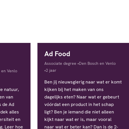
Ad Food
Diploma
Locatie
Associate degree
Den Bosch en Venlo
Studieduur
2 jaar
 en Venlo
Ben jij nieuwsgierig naar wat er komt
de natuur,
kijken bij het maken van ons
en van
dagelijks eten? Naar wat er gebeurt
s de Ad
vóórdat een product in het schap
tdek alles
ligt? Ben je iemand die niet alleen
rsiteit en
kijkt naar wat er is, maar vooral
g. Leer hoe
naar wat er beter kan? Dan is de 2-