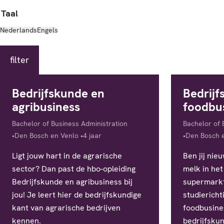
Taal
Nederlands
Engels
filter
Bedrijfskunde en
Bedrijf
agribusiness
foodbu
Diploma
Diploma
Bachelor of Business Administration
Bachelor of 
Locatie
Studieduur
Locatie
Den Bosch en Venlo
4 jaar
Den Bosch 
Ligt jouw hart in de agrarische
Ben jij nie
sector? Dan past de hbo-opleiding
melk in he
Bedrijfskunde en agribusiness bij
supermarkt
jou! Je leert hier de bedrijfskundige
studiericht
kant van agrarische bedrijven
foodbusines
kennen.
bedrijfskun