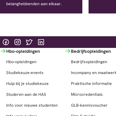
belanghebbenden aan elkaar.
@HASgreenacademy
@HASgreenacademy
@greenacademyHAS
@HASgreenacademy
Hbo-opleidingen
Bedrijfsopleidingen
Hbo-opleidingen
Bedrijfsopleidingen
Studiekeuze-events
Incompany en maatwer
Hulp bij je studiekeuze
Praktische informatie
Studeren aan de HAS
Microcredentials
Info voor nieuwe studenten
GLB-kennisvoucher