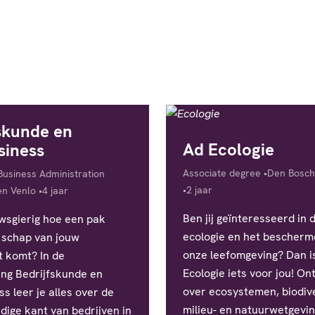
skunde en
Ad Ecologie
siness
Diploma
Locatie
Associate degree
Den Bosch
Business Administration
Studieduur
Studieduur
2 jaar
en Venlo
4 jaar
Ben jij geïnteresseerd in 
uwsgierig hoe een pak
ecologie en het bescherm
t schap van jouw
onze leefomgeving? Dan i
 komt? In de
Ecologie iets voor jou! On
ing Bedrijfskunde en
over ecosystemen, biodive
s leer je alles over de
milieu- en natuurwetgevin
dige kant van bedrijven in