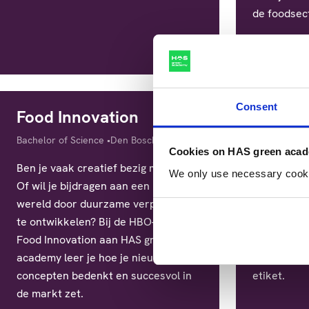
de foodsec
Consent
Food Innovation
Food T
Diploma
Locatie
Studieduur
Diploma
Bachelor of Science
Den Bosch
4 jaar
Bachelor of 
Cookies on HAS green aca
Ben je vaak creatief bezig met eten?
Ontdek jij 
We only use necessary cookies
Of wil je bijdragen aan een betere
kunt maken
wereld door duurzame verpakkingen
sinaasappe
te ontwikkelen? Bij de HBO-opleiding
houdbaar m
Food Innovation aan HAS green
opleiding F
academy leer je hoe je nieuwe food
alles over 
concepten bedenkt en succesvol in
etiket.
de markt zet.