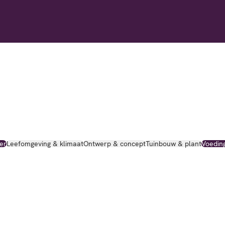
er
Leefomgeving & klimaat
Ontwerp & concept
Tuinbouw & plant
Voedin