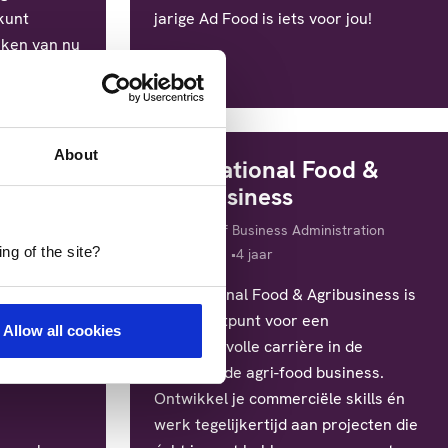
kunt
jarige Ad Food is iets voor jou!
kken van nu
About
fskunde
International Food &
Agribusiness
Diploma
tration
Bachelor of Business Administration
ng of the site?
uur
Locatie
Studieduur
Den Bosch
4 jaar
ijfsleider
International Food & Agribusiness is
 de slag
jouw startpunt voor een
Allow all cookies
r gave
betekenisvolle carrière in de
ancier in
wereldwijde agri-food business.
Ontwikkel je commerciële skills én
werk tegelijkertijd aan projecten die