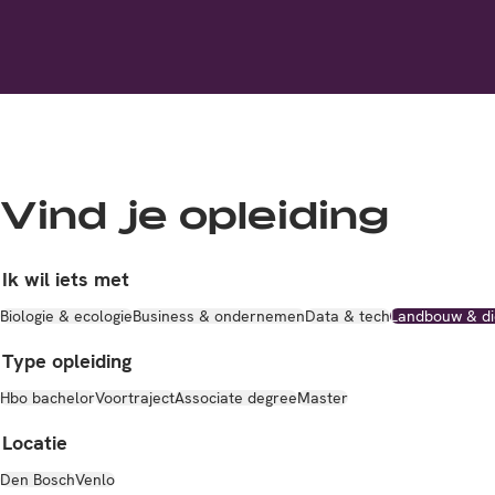
Vind je opleiding
Ik wil iets met
Biologie & ecologie
Business & ondernemen
Data & tech
Landbouw & di
Type opleiding
Hbo bachelor
Voortraject
Associate degree
Master
Locatie
Den Bosch
Venlo