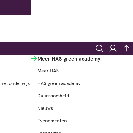
Zoeken
Inloggen
na
Meer HAS green academy
Meer HAS
het onderwijs
HAS green academy
n
Duurzaamheid
Nieuws
Evenementen