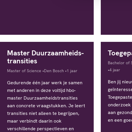
Master Duurzaamheids­
Toegepa
transities
Diploma
Bachelor of 
Studieduur
4 jaar
Diploma
Locatie
Studieduur
Master of Science
Den Bosch
1 jaar
Ben jij nie
Gedurende één jaar werk je samen
geïnteresse
met anderen in deze voltijd hbo-
Toegepaste 
master Duurzaamheidstransities
onderzoek 
aan concrete vraagstukken. Je leert
aan gezond
transities niet alleen te begrijpen,
en een goed
maar verbindt daarin ook
verschillende perspectieven en